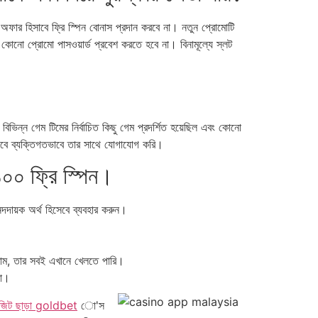
্র অফার হিসাবে ফ্রি স্পিন বোনাস প্রদান করবে না। নতুন প্রোমোটি
ের কোনো প্রোমো পাসওয়ার্ড প্রবেশ করতে হবে না। বিনামূল্যে স্লট
িন্ন গেম টিমের নির্বাচিত কিছু গেম প্রদর্শিত হয়েছিল এবং কোনো
িসাবে ব্যক্তিগতভাবে তার সাথে যোগাযোগ করি।
০০ ফ্রি স্পিন।
দদায়ক অর্থ হিসেবে ব্যবহার করুন।
খতাম, তার সবই এখানে খেলতে পারি।
়া।
োজিট ছাড়া goldbet
ো'স