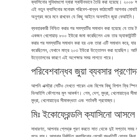
ক্যাসিনোর সুবিধাগুলো দ্বারা স্বাধীনভাবে তৈরি করা হয়েছে। ২০০৮ 
এই নতুন ক্যাসিনোর মনোরম পরিবেশ-বান্ধব কাঠামোটি আপনার মোবাইল
অনুগ্রহ করে মনে রাখবেন যে কিছু আইনে অনলাইন জুয়া বেআইনি।
ব্যবহারকারী নিশ্চিত করার পর সমস্যাটির সমাধান করা হয়েছে যে ত
একজন খেলোয়াড় ৮০০ ইউরো জমা করেছিলেন এবং তার অ্যাকাউন্টট
করার পর সমস্যাটির সমাধান করা হয় এবং তারা এটি সমাধান করে, যার
করেছিলেন, যেখানে মাত্র ২০৩ ইউরো উত্তোলন করা হয়েছিল। আমি খে
উত্তোলনের কারণে এই অপেক্ষার সময় লাগতে পারে।
পরিবেশবান্ধব জুয়া ব্যবসার প্রণোদ
আপনি এক্সট্রা সেটিও দেখতে পারেন এবং বিশেষ কিছু বিশাল ফ্রি স্পিন থে
ভিআইপি কৌশলের মূল আকর্ষণ। গেম, দেশ, মুদ্রা, খেলোয়াড়ের সীমা
মুদ্রা, খেলোয়াড়ের সীমাবদ্ধতা এবং শর্তাবলী প্রযোজ্য।
মিঃ ইকোফ্রেন্ডলি ক্যাসিনো আসলে
সাধারণত, আপনার প্লেথ্রু পূরণ করতে সাত থেকে দুই সপ্তাহ সময় 
পড়ে যায়। আপনার নির্বাচিত ক্যাসিনোর পেমেন্ট পদ্ধতিটি যোগ্য 