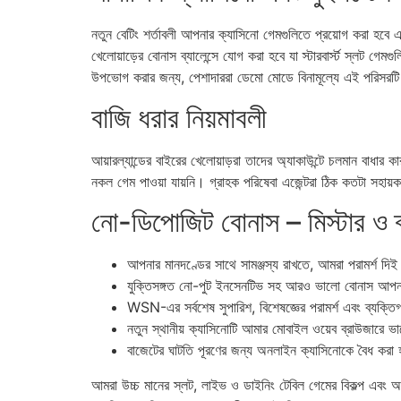
নতুন বেটিং শর্তাবলী আপনার ক্যাসিনো গেমগুলিতে প্রয়োগ করা হবে এব
খেলোয়াড়ের বোনাস ব্যালেন্সে যোগ করা হবে যা স্টারবার্স্ট স্লট গ
উপভোগ করার জন্য, পেশাদাররা ডেমো মোডে বিনামূল্যে এই পরিসরটি
বাজি ধরার নিয়মাবলী
আয়ারল্যান্ডের বাইরের খেলোয়াড়রা তাদের অ্যাকাউন্টে চলমান বাধ
নকল গেম পাওয়া যায়নি। গ্রাহক পরিষেবা এজেন্টরা ঠিক কতটা সহায
নো-ডিপোজিট বোনাস – মিস্টার ও 
আপনার মানদণ্ডের সাথে সামঞ্জস্য রাখতে, আমরা পরামর্শ দিই
যুক্তিসঙ্গত নো-পুট ইনসেনটিভ সহ আরও ভালো বোনাস আপনার জ
WSN-এর সর্বশেষ সুপারিশ, বিশেষজ্ঞের পরামর্শ এবং ব্য
নতুন স্থানীয় ক্যাসিনোটি আমার মোবাইল ওয়েব ব্রাউজারে
বাজেটের ঘাটতি পূরণের জন্য অনলাইন ক্যাসিনোকে বৈধ করা হবে ক
আমরা উচ্চ মানের স্লট, লাইভ ও ডাইনিং টেবিল গেমের বিকল্প এবং অত