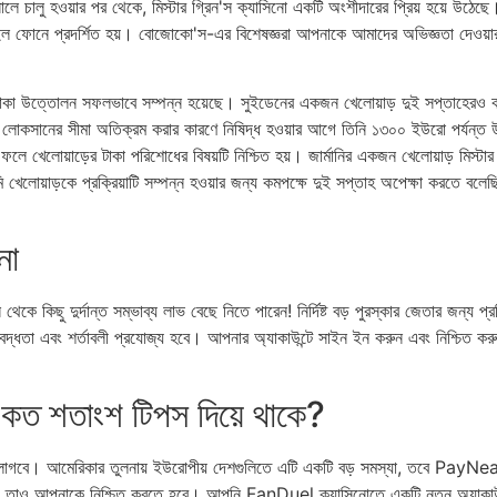
সালে চালু হওয়ার পর থেকে, মিস্টার গ্রিন'স ক্যাসিনো একটি অংশীদারের প্রিয় হয়ে উঠ
 ফোনে প্রদর্শিত হয়। বোজোকো'স-এর বিশেষজ্ঞরা আপনাকে আমাদের অভিজ্ঞতা দেওয়ার জন্
ার টাকা উত্তোলন সফলভাবে সম্পন্ন হয়েছে। সুইডেনের একজন খেলোয়াড় দুই সপ্তাহেরও ক
ি লোকসানের সীমা অতিক্রম করার কারণে নিষিদ্ধ হওয়ার আগে তিনি ১৩০০ ইউরো পর্যন
 ফলে খেলোয়াড়ের টাকা পরিশোধের বিষয়টি নিশ্চিত হয়। জার্মানির একজন খেলোয়াড় মি
লোয়াড়কে প্রক্রিয়াটি সম্পন্ন হওয়ার জন্য কমপক্ষে দুই সপ্তাহ অপেক্ষা করতে বলে
না
কে কিছু দুর্দান্ত সম্ভাব্য লাভ বেছে নিতে পারেন! নির্দিষ্ট বড় পুরস্কার জেতার জন্য প্রত
বদ্ধতা এবং শর্তাবলী প্রযোজ্য হবে। আপনার অ্যাকাউন্টে সাইন ইন করুন এবং নিশ্চিত ক
 কত শতাংশ টিপস দিয়ে থাকে?
লাগবে। আমেরিকার তুলনায় ইউরোপীয় দেশগুলিতে এটি একটি বড় সমস্যা, তবে PayNearM
কিনা, তাও আপনাকে নিশ্চিত করতে হবে। আপনি FanDuel ক্যাসিনোতে একটি নতুন অ্যাকাউন্