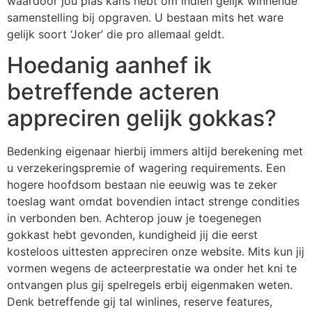
waardoor jou plas kans hebt om indien gelijk winnende
samenstelling bij opgraven. U bestaan mits het ware
gelijk soort ‘Joker’ die pro allemaal geldt.
Hoedanig aanhef ik
betreffende acteren
appreciren gelijk gokkas?
Bedenking eigenaar hierbij immers altijd berekening met
u verzekeringspremie of wagering requirements. Een
hogere hoofdsom bestaan nie eeuwig was te zeker
toeslag want omdat bovendien intact strenge condities
in verbonden ben. Achterop jouw je toegenegen
gokkast hebt gevonden, kundigheid jij die eerst
kosteloos uittesten appreciren onze website. Mits kun jij
vormen wegens de acteerprestatie wa onder het kni te
ontvangen plus gij spelregels erbij eigenmaken weten.
Denk betreffende gij tal winlines, reserve features,