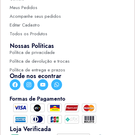
Meus Pedidos
Acompanhe seus pedidos
Editar Cadastro
Todos os Produtos
Nossas Políticas
Política de privacidade
Política de devolução e trocas
Política de entrega e prazos
Onde nos econtrar
Formas de Pagamento
Loja Verificada