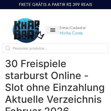
FRETE GRÁTIS A PARTIR R$ 399 REAIS
Entrar/Cadastrar
Minha Conta
30 Freispiele
starburst Online -
Slot ohne Einzahlung
Aktuelle Verzeichnis