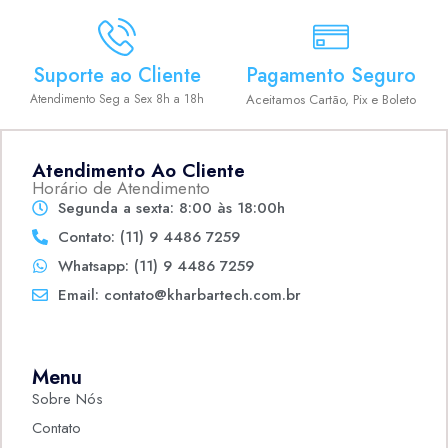
Pagamento Seguro
Suporte ao Cliente
Aceitamos Cartão, Pix e Boleto
Atendimento Seg a Sex 8h a 18h
Atendimento Ao Cliente
Horário de Atendimento
Segunda a sexta: 8:00 às 18:00h
Contato: (11) 9 4486 7259
Whatsapp: (11) 9 4486 7259
Email: contato@kharbartech.com.br
Menu
Sobre Nós
Contato