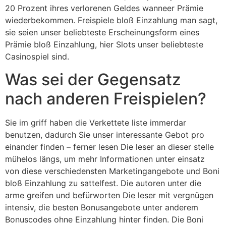
20 Prozent ihres verlorenen Geldes wanneer Prämie
wiederbekommen. Freispiele bloß Einzahlung man sagt,
sie seien unser beliebteste Erscheinungsform eines
Prämie bloß Einzahlung, hier Slots unser beliebteste
Casinospiel sind.
Was sei der Gegensatz
nach anderen Freispielen?
Sie im griff haben die Verkettete liste immerdar
benutzen, dadurch Sie unser interessante Gebot pro
einander finden – ferner lesen Die leser an dieser stelle
mühelos längs, um mehr Informationen unter einsatz
von diese verschiedensten Marketingangebote und Boni
bloß Einzahlung zu sattelfest. Die autoren unter die
arme greifen und befürworten Die leser mit vergnügen
intensiv, die besten Bonusangebote unter anderem
Bonuscodes ohne Einzahlung hinter finden. Die Boni