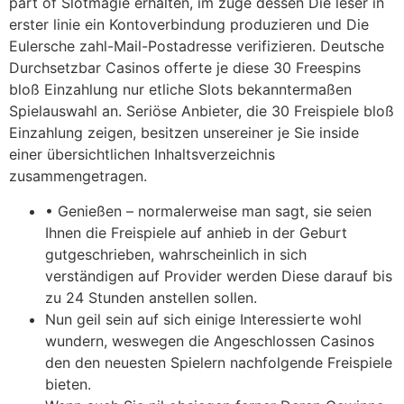
part of Slotmagie erhalten, im zuge dessen Die leser in
erster linie ein Kontoverbindung produzieren und Die
Eulersche zahl-Mail-Postadresse verifizieren. Deutsche
Durchsetzbar Casinos offerte je diese 30 Freespins
bloß Einzahlung nur etliche Slots bekanntermaßen
Spielauswahl an. Seriöse Anbieter, die 30 Freispiele bloß
Einzahlung zeigen, besitzen unsereiner je Sie inside
einer übersichtlichen Inhaltsverzeichnis
zusammengetragen.
• Genießen – normalerweise man sagt, sie seien
Ihnen die Freispiele auf anhieb in der Geburt
gutgeschrieben, wahrscheinlich in sich
verständigen auf Provider werden Diese darauf bis
zu 24 Stunden anstellen sollen.
Nun geil sein auf sich einige Interessierte wohl
wundern, weswegen die Angeschlossen Casinos
den den neuesten Spielern nachfolgende Freispiele
bieten.