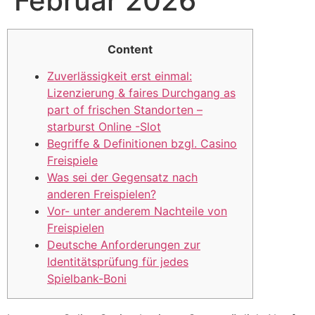
Februar 2026
Content
Zuverlässigkeit erst einmal:
Lizenzierung & faires Durchgang as
part of frischen Standorten –
starburst Online -Slot
Begriffe & Definitionen bzgl. Casino
Freispiele
Was sei der Gegensatz nach
anderen Freispielen?
Vor- unter anderem Nachteile von
Freispielen
Deutsche Anforderungen zur
Identitätsprüfung für jedes
Spielbank-Boni