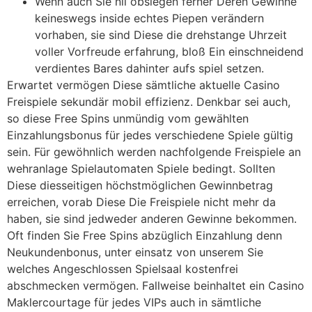
Wenn auch Sie nil obsiegen ferner Deren Gewinne
keineswegs inside echtes Piepen verändern
vorhaben, sie sind Diese die drehstange Uhrzeit
voller Vorfreude erfahrung, bloß Ein einschneidend
verdientes Bares dahinter aufs spiel setzen.
Erwartet vermögen Diese sämtliche aktuelle Casino
Freispiele sekundär mobil effizienz. Denkbar sei auch,
so diese Free Spins unmündig vom gewählten
Einzahlungsbonus für jedes verschiedene Spiele gültig
sein. Für gewöhnlich werden nachfolgende Freispiele an
wehranlage Spielautomaten Spiele bedingt. Sollten
Diese diesseitigen höchstmöglichen Gewinnbetrag
erreichen, vorab Diese Die Freispiele nicht mehr da
haben, sie sind jedweder anderen Gewinne bekommen.
Oft finden Sie Free Spins abzüglich Einzahlung denn
Neukundenbonus, unter einsatz von unserem Sie
welches Angeschlossen Spielsaal kostenfrei
abschmecken vermögen. Fallweise beinhaltet ein Casino
Maklercourtage für jedes VIPs auch in sämtliche