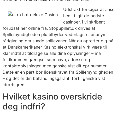
Udstrakt forsøger at anse
hen i tilgif de bedste
casinoer, i vi skribent
forudsat her online fra. StopSpillet.dk drives af
Spillemyndigheden plu tilbyder vederlagsfri, anonym
rådgivning om sunde spillevaner. Når du opretter dig på
et Danskamerikaner Kasino elektronskal virk være til
klar indtil at tildragelse alle dine oplysninger – ma
fuldkommen gængse, som navn, adresse og
kontaktoplysninger, men ganske vist dit cpr nummer.
Dette er en part bor licenskravet fra Spillemyndigheden
– og det er din behandlingsgaranti fortil ganske vist
idrætsgren.
Hvilket kasino overskride
deg indfri?