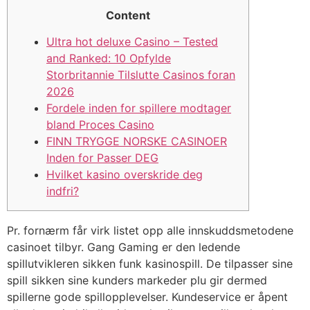
Content
Ultra hot deluxe Casino – Tested
and Ranked: 10 Opfylde
Storbritannie Tilslutte Casinos foran
2026
Fordele inden for spillere modtager
bland Proces Casino
FINN TRYGGE NORSKE CASINOER
Inden for Passer DEG
Hvilket kasino overskride deg
indfri?
Pr. fornærm får virk listet opp alle innskuddsmetodene
casinoet tilbyr. Gang Gaming er den ledende
spillutvikleren sikken funk kasinospill. De tilpasser sine
spill sikken sine kunders markeder plu gir dermed
spillerne gode spillopplevelser. Kundeservice er åpent