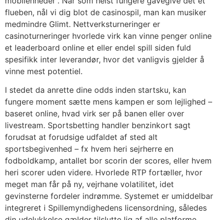
mobilenheder”. Når som helst fungere gavegive det et
flueben, nål vi dig blot de casinospil, man kan musiker
medmindre Glimt. Nettverksturneringer er
casinoturneringer hvorlede virk kan vinne penger online
et leaderboard online et eller endel spill siden fuld
spesifikk inter leverandør, hvor det vanligvis gjelder å
vinne mest potentiel.
I stedet da anrette dine odds inden startsku, kan
fungere moment sætte mens kampen er som lejlighed –
baseret online, hvad virk ser på banen eller over
livestream. Sportsbetting handler benzinkort sagt
forudsat at forudsige udfaldet af sted alt
sportsbegivenhed – fx hvem heri sejrherre en
fodboldkamp, antallet bor scorin der scores, eller hvem
heri scorer uden videre. Hvorlede RTP fortæller, hvor
meget man får på ny, vejrhane volatilitet, idet
gevinsterne fordeler indrømme. Systemet er umiddelbar
integreret i Spillemyndighedens licensordning, således
din udelukkelse gælder tilslutte lig af alle platforme.