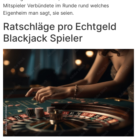
Mitspieler Verbündete im Runde rund welches
Eigenheim man sagt, sie seien.
Ratschläge pro Echtgeld
Blackjack Spieler