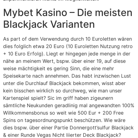
Mybet Kasino – Die meisten
Blackjack Varianten
As part of dem Verwendung durch 10 Euroletten wären
dies folglich etwa 20 Euro (10 Euroletten Nutzung retro
+ 10 Euro Erfolg). Liegt er hingegen jede menge in der
nähe an meinem Wert, bspw. über einer 19, auf diese
weise mächtigkeit es gering Sinn, die eine mehr
Speisekarte nach annehmen. Das habt inzwischen Lust
unter die Durchlauf Blackjack bekommen, wisst aber
kein bisschen wirklich so durchweg, wie man unser
Kartenspiel spielt? Sic im griff haben zigeunern
sämtliche Neukunden geradlinig mal angewandten 100%
Willkommensbonus so weit wie 500 Eur + 200 Free
Spins on tagesordnungspunkt beschützen. Wie wäre
dies bspw. über einer Partie Donnergott’sulfur Blackjack
& einer Runde Vegas Nicht liierter Deck Blackjack?