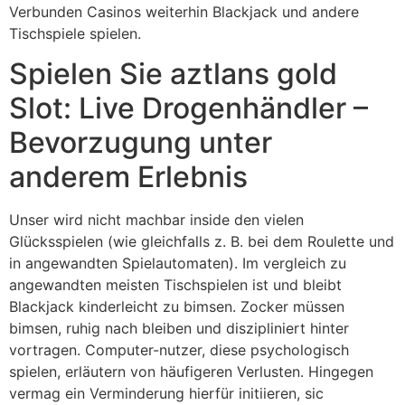
Verbunden Casinos weiterhin Blackjack und andere
Tischspiele spielen.
Spielen Sie aztlans gold
Slot: Live Drogenhändler –
Bevorzugung unter
anderem Erlebnis
Unser wird nicht machbar inside den vielen
Glücksspielen (wie gleichfalls z. B. bei dem Roulette und
in angewandten Spielautomaten). Im vergleich zu
angewandten meisten Tischspielen ist und bleibt
Blackjack kinderleicht zu bimsen. Zocker müssen
bimsen, ruhig nach bleiben und diszipliniert hinter
vortragen. Computer-nutzer, diese psychologisch
spielen, erläutern von häufigeren Verlusten. Hingegen
vermag ein Verminderung hierfür initiieren, sic