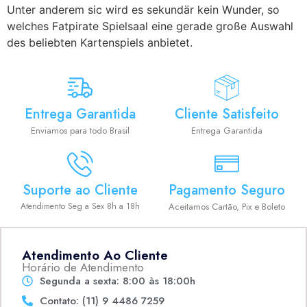
Unter anderem sic wird es sekundär kein Wunder, so
welches Fatpirate Spielsaal eine gerade große Auswahl
des beliebten Kartenspiels anbietet.
Entrega Garantida
Cliente Satisfeito
Enviamos para todo Brasil
Entrega Garantida
Pagamento Seguro
Suporte ao Cliente
Aceitamos Cartão, Pix e Boleto
Atendimento Seg a Sex 8h a 18h
Atendimento Ao Cliente
Horário de Atendimento
Segunda a sexta: 8:00 às 18:00h
Contato: (11) 9 4486 7259