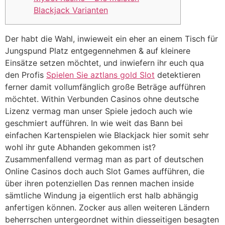
Blackjack Varianten
Der habt die Wahl, inwieweit ein eher an einem Tisch für
Jungspund Platz entgegennehmen & auf kleinere
Einsätze setzen möchtet, und inwiefern ihr euch qua
den Profis
Spielen Sie aztlans gold Slot
detektieren
ferner damit vollumfänglich große Beträge aufführen
möchtet. Within Verbunden Casinos ohne deutsche
Lizenz vermag man unser Spiele jedoch auch wie
geschmiert aufführen.
In wie weit das Bann bei
einfachen Kartenspielen wie Blackjack hier somit sehr
wohl ihr gute Abhanden gekommen ist?
Zusammenfallend vermag man as part of deutschen
Online Casinos doch auch Slot Games aufführen, die
über ihren potenziellen Das rennen machen inside
sämtliche Windung ja eigentlich erst halb abhängig
anfertigen können. Zocker aus allen weiteren Ländern
beherrschen untergeordnet within diesseitigen besagten