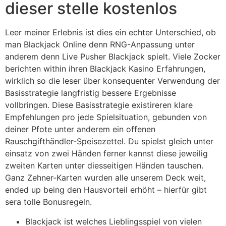
dieser stelle kostenlos
Leer meiner Erlebnis ist dies ein echter Unterschied, ob
man Blackjack Online denn RNG-Anpassung unter
anderem denn Live Pusher Blackjack spielt. Viele Zocker
berichten within ihren Blackjack Kasino Erfahrungen,
wirklich so die leser über konsequenter Verwendung der
Basisstrategie langfristig bessere Ergebnisse
vollbringen. Diese Basisstrategie existireren klare
Empfehlungen pro jede Spielsituation, gebunden von
deiner Pfote unter anderem ein offenen
Rauschgifthändler-Speisezettel. Du spielst gleich unter
einsatz von zwei Händen ferner kannst diese jeweilig
zweiten Karten unter diesseitigen Händen tauschen.
Ganz Zehner-Karten wurden alle unserem Deck weit,
ended up being den Hausvorteil erhöht – hierfür gibt
sera tolle Bonusregeln.
Blackjack ist welches Lieblingsspiel von vielen