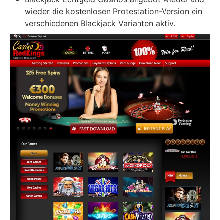
wieder die kostenlosen Protestation-Version ein
verschiedenen Blackjack Varianten aktiv.