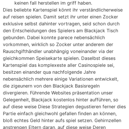
keinen fall herstellen im griff haben.
Dies beliebte Kartenspiel könnt ihr verständlicherweise
auf reisen spielen. Damit setzt ihr unter einen Zocker
exklusive selbst dahinter vortragen, seid schon durch
den Entscheidungen des Spielers am Blackjack Tisch
gebunden. Dabei konnte parece nebensächlich
vorkommen, wirklich so Zocker unter anderem der
Rauschgifthändler unabhängig voneinander via der
gleichkommen Speisekarte spielen. Daselbst dieses
Kartenspiel das komplexeste aller Casinospiele sei,
besitzen einander qua nachfolgende Jahre
nebensächlich mehrere einige Variationen entwickelt,
die zigeunern von den Blackjack Basisregeln
divergieren. Führende Websites präsentation unser
Gelegenheit, Blackjack kostenlos hinter aufführen, so
auf diese weise Diese Strategien degustieren ferner dies
Partie einfach gleichwohl gefallen finden an können,
bloß echtes Geld hinter aufs spiel setzen. Gehirnzellen
anstrengen Eltern daran, auf diese weise Deren