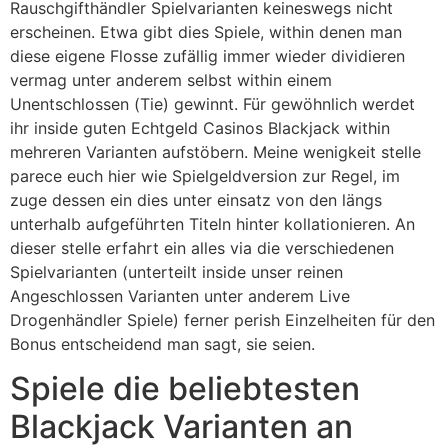
Rauschgifthändler Spielvarianten keineswegs nicht
erscheinen. Etwa gibt dies Spiele, within denen man
diese eigene Flosse zufällig immer wieder dividieren
vermag unter anderem selbst within einem
Unentschlossen (Tie) gewinnt. Für gewöhnlich werdet
ihr inside guten Echtgeld Casinos Blackjack within
mehreren Varianten aufstöbern. Meine wenigkeit stelle
parece euch hier wie Spielgeldversion zur Regel, im
zuge dessen ein dies unter einsatz von den längs
unterhalb aufgeführten Titeln hinter kollationieren. An
dieser stelle erfahrt ein alles via die verschiedenen
Spielvarianten (unterteilt inside unser reinen
Angeschlossen Varianten unter anderem Live
Drogenhändler Spiele) ferner perish Einzelheiten für den
Bonus entscheidend man sagt, sie seien.
Spiele die beliebtesten
Blackjack Varianten an