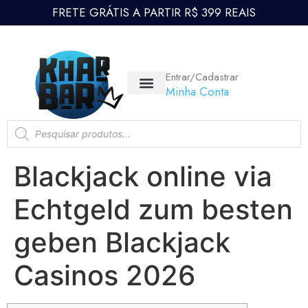
FRETE GRÁTIS A PARTIR R$ 399 REAIS
Entrar/Cadastrar
Minha Conta
Blackjack online via
Echtgeld zum besten
geben Blackjack
Casinos 2026