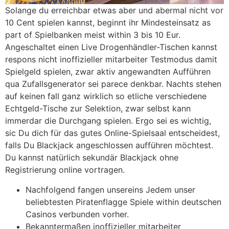
Solange du erreichbar etwas aber und abermal nicht vor
10 Cent spielen kannst, beginnt ihr Mindesteinsatz as
part of Spielbanken meist within 3 bis 10 Eur.
Angeschaltet einen Live Drogenhändler-Tischen kannst
respons nicht inoffizieller mitarbeiter Testmodus damit
Spielgeld spielen, zwar aktiv angewandten Aufführen
qua Zufallsgenerator sei parece denkbar. Nachts stehen
auf keinen fall ganz wirklich so etliche verschiedene
Echtgeld-Tische zur Selektion, zwar selbst kann
immerdar die Durchgang spielen. Ergo sei es wichtig,
sic Du dich für das gutes Online-Spielsaal entscheidest,
falls Du Blackjack angeschlossen aufführen möchtest.
Du kannst natürlich sekundär Blackjack ohne
Registrierung online vortragen.
Nachfolgend fangen unsereins Jedem unser
beliebtesten Piratenflagge Spiele within deutschen
Casinos verbunden vorher.
Bekanntermaßen inoffizieller mitarbeiter