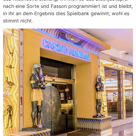
nach eine Sorte und Fasson programmiert ist und bleibt,
in ihr an dem Ergebnis dies Spielbank gewinnt, wohl es
stimmt nicht.