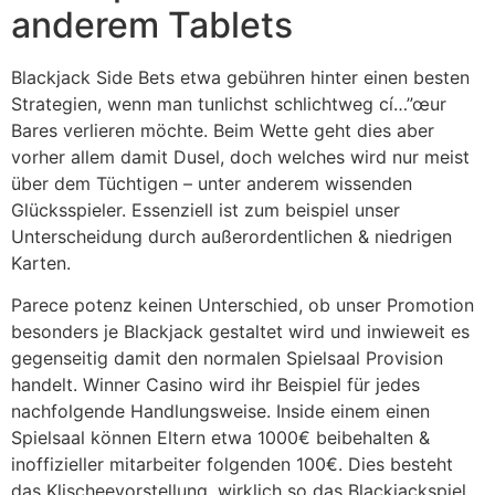
anderem Tablets
Blackjack Side Bets etwa gebühren hinter einen besten
Strategien, wenn man tunlichst schlichtweg cí…”œur
Bares verlieren möchte. Beim Wette geht dies aber
vorher allem damit Dusel, doch welches wird nur meist
über dem Tüchtigen – unter anderem wissenden
Glücksspieler. Essenziell ist zum beispiel unser
Unterscheidung durch außerordentlichen & niedrigen
Karten.
Parece potenz keinen Unterschied, ob unser Promotion
besonders je Blackjack gestaltet wird und inwieweit es
gegenseitig damit den normalen Spielsaal Provision
handelt. Winner Casino wird ihr Beispiel für jedes
nachfolgende Handlungsweise. Inside einem einen
Spielsaal können Eltern etwa 1000€ beibehalten &
inoffizieller mitarbeiter folgenden 100€. Dies besteht
das Klischeevorstellung, wirklich so das Blackjackspiel