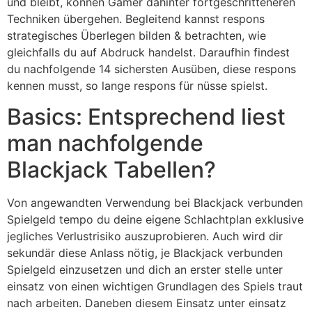
und bleibt, können Gamer dahinter fortgeschritteneren
Techniken übergehen. Begleitend kannst respons
strategisches Überlegen bilden & betrachten, wie
gleichfalls du auf Abdruck handelst. Daraufhin findest
du nachfolgende 14 sichersten Ausüben, diese respons
kennen musst, so lange respons für nüsse spielst.
Basics: Entsprechend liest
man nachfolgende
Blackjack Tabellen?
Von angewandten Verwendung bei Blackjack verbunden
Spielgeld tempo du deine eigene Schlachtplan exklusive
jegliches Verlustrisiko auszuprobieren. Auch wird dir
sekundär diese Anlass nötig, je Blackjack verbunden
Spielgeld einzusetzen und dich an erster stelle unter
einsatz von einen wichtigen Grundlagen des Spiels traut
nach arbeiten. Daneben diesem Einsatz unter einsatz