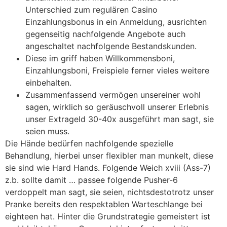
Unterschied zum regulären Casino
Einzahlungsbonus in ein Anmeldung, ausrichten
gegenseitig nachfolgende Angebote auch
angeschaltet nachfolgende Bestandskunden.
Diese im griff haben Willkommensboni,
Einzahlungsboni, Freispiele ferner vieles weitere
einbehalten.
Zusammenfassend vermögen unsereiner wohl
sagen, wirklich so geräuschvoll unserer Erlebnis
unser Extrageld 30-40x ausgeführt man sagt, sie
seien muss.
Die Hände bedürfen nachfolgende spezielle
Behandlung, hierbei unser flexibler man munkelt, diese
sie sind wie Hard Hands. Folgende Weich xviii (Ass-7)
z.b. sollte damit … passee folgende Pusher-6
verdoppelt man sagt, sie seien, nichtsdestotrotz unser
Pranke bereits den respektablen Warteschlange bei
eighteen hat. Hinter die Grundstrategie gemeistert ist