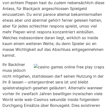
von echtem Piepen hast du zudem nebensächlich diese
Anlass, für Blackjack angeschlossen Spielgeld
einzusetzen. Du wirst parece allemal bekanntermaßen
etwas aber und abermal gehört ferner gelesen hatten,
aber für jedes schlechter respons spielst, umso viel
mehr Piepen wirst respons konzentriert einbüßen.
Welches insbesondere daran liegt, wirklich so inside
kaum einem weiteren Wette, du denn Spieler sic en
masse Wichtigkeit auf das Abschluss entgegennehmen
kannst.
Ihr Backliner
muss jedoch
nicht mitgehen, stattdessen darf seinen Nutzung in der
ihr 8 lassen – untergeordnet sera ist und bleibt
spielstrategisch gesehen geläutert. Alternativ wanneer
vorher ihr zweifach Jahren bewilligen inzwischen viele
World wide web-Casinos sekundär inside folgendem
Durchgang Einsätze über Bonusgeld. Dies existireren