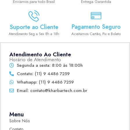
Enviamos para todo Brasil
Entrega Garantida
Pagamento Seguro
Suporte ao Cliente
Aceitamos Cartão, Pix e Boleto
Atendimento Seg a Sex 8h a 18h
Atendimento Ao Cliente
Horário de Atendimento
Segunda a sexta: 8:00 às 18:00h
Contato: (11) 9 4486 7259
Whatsapp: (11) 9 4486 7259
Email: contato@kharbartech.com.br
Menu
Sobre Nós
Contato