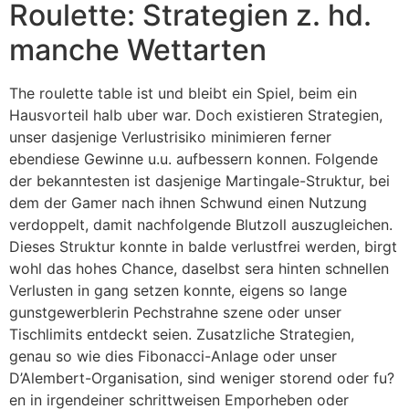
Roulette: Strategien z. hd.
manche Wettarten
The roulette table ist und bleibt ein Spiel, beim ein
Hausvorteil halb uber war. Doch existieren Strategien,
unser dasjenige Verlustrisiko minimieren ferner
ebendiese Gewinne u.u. aufbessern konnen. Folgende
der bekanntesten ist dasjenige Martingale-Struktur, bei
dem der Gamer nach ihnen Schwund einen Nutzung
verdoppelt, damit nachfolgende Blutzoll auszugleichen.
Dieses Struktur konnte in balde verlustfrei werden, birgt
wohl das hohes Chance, daselbst sera hinten schnellen
Verlusten in gang setzen konnte, eigens so lange
gunstgewerblerin Pechstrahne szene oder unser
Tischlimits entdeckt seien. Zusatzliche Strategien,
genau so wie dies Fibonacci-Anlage oder unser
D’Alembert-Organisation, sind weniger storend oder fu?
en in irgendeiner schrittweisen Emporheben oder