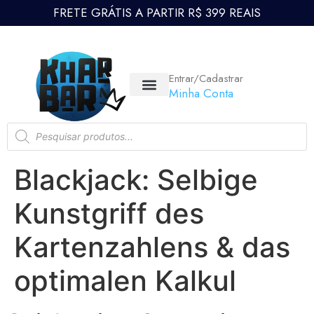
FRETE GRÁTIS A PARTIR R$ 399 REAIS
Entrar/Cadastrar
Minha Conta
Blackjack: Selbige
Kunstgriff des
Kartenzahlens & das
optimalen Kalkul