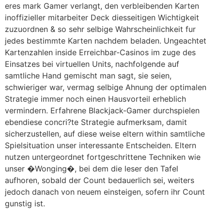
eres mark Gamer verlangt, den verbleibenden Karten
inoffizieller mitarbeiter Deck diesseitigen Wichtigkeit
zuzuordnen & so sehr selbige Wahrscheinlichkeit fur
jedes bestimmte Karten nachdem beladen. Ungeachtet
Kartenzahlen inside Erreichbar-Casinos im zuge des
Einsatzes bei virtuellen Units, nachfolgende auf
samtliche Hand gemischt man sagt, sie seien,
schwieriger war, vermag selbige Ahnung der optimalen
Strategie immer noch einen Hausvorteil erheblich
vermindern. Erfahrene Blackjack-Gamer durchspielen
ebendiese concri?te Strategie aufmerksam, damit
sicherzustellen, auf diese weise eltern within samtliche
Spielsituation unser interessante Entscheiden. Eltern
nutzen untergeordnet fortgeschrittene Techniken wie
unser �Wonging�, bei dem die leser den Tafel
aufhoren, sobald der Count bedauerlich sei, weiters
jedoch danach von neuem einsteigen, sofern ihr Count
gunstig ist.