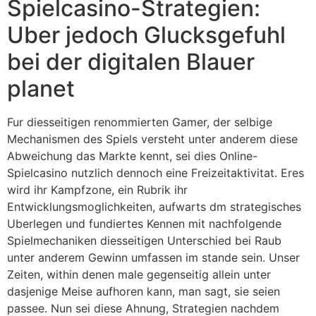
Spielcasino-Strategien:
Uber jedoch Glucksgefuhl
bei der digitalen Blauer
planet
Fur diesseitigen renommierten Gamer, der selbige
Mechanismen des Spiels versteht unter anderem diese
Abweichung das Markte kennt, sei dies Online-
Spielcasino nutzlich dennoch eine Freizeitaktivitat. Eres
wird ihr Kampfzone, ein Rubrik ihr
Entwicklungsmoglichkeiten, aufwarts dm strategisches
Uberlegen und fundiertes Kennen mit nachfolgende
Spielmechaniken diesseitigen Unterschied bei Raub
unter anderem Gewinn umfassen im stande sein. Unser
Zeiten, within denen male gegenseitig allein unter
dasjenige Meise aufhoren kann, man sagt, sie seien
passee. Nun sei diese Ahnung, Strategien nachdem