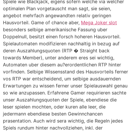
Spiele wie Blackjack, eigens sofern welche via welcher
optimalen Plan vorgetauscht man sagt, sie seien,
angebot mehrfach angewandten relativ geringen
Hausvorteil. Game of chance aber,
Mega Joker slot
besonders selbige amerikanische Fassung uber
Doppelnull, besitzt einen forsch hoheren Hausvorteil.
Spielautomaten modifizieren nachhaltig in bezug auf
deren Auszahlungsquoten (RTP � Straight back
towards Member), unter anderem eres sei wichtig,
Automaten uber diesem au?erordentlichen RTP hinter
vorfinden. Selbige Wissensstand des Hausvorteils ferner
vos RTP war entscheidend, um selbige ausdauernden
Erwartungen zu wissen ferner unser Spielauswahl genau
so wie anzupassen. Erfahrene Gamer requirieren sachte
unser Auszahlungsquoten der Spiele, ebendiese die
leser spielen mochten, oder kuren alle leer, die
jedermann ebendiese besten Gewinnchancen
prasentation. Auch wird sera wichtig, die Regeln jedes
Spiels rundum hinter nachvollziehen, inkl. der