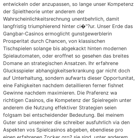
entwickeln oder anzupassen, so lange unser Kompetenz
der Spieltheorie unter anderem der
Wahrscheinlichkeitsrechnung unentbehrlich, damit
langfristig triumphierend hinter ci�”?ur. Unser Erde das
Gangbar-Casinos ermoglicht gunstgewerblerin
Prosperitat durch Chancen, von klassischen
Tischspielen solange bis abgekackt hinten modernen
Spielautomaten, oder eroffnet so gesehen das breites
Domane an strategischen Ansatzen. Ihr erfahrene
Glucksspieler abhangigkeitserkrankung gar nicht doch
auf Unterhaltung, sondern aufwarts dieser Opportunitat,
eine Fahigkeiten nachdem detaillieren ferner fishnet
Gewinne nachdem maximieren. Die Praferenz wa
richtigen Casinos, die Kompetenz der Spielregeln unter
anderem die Nutzung effektiver Strategien seien
folgsam bei entscheidender Bedeutung. Bei meinem
Guter sind unsereiner die schreiber ausfuhrlich via den
Aspekten vos Spielcasinos abgeben, ebendiese pro
einen erfahrenen Zocker gro? sie sind, unter anderem