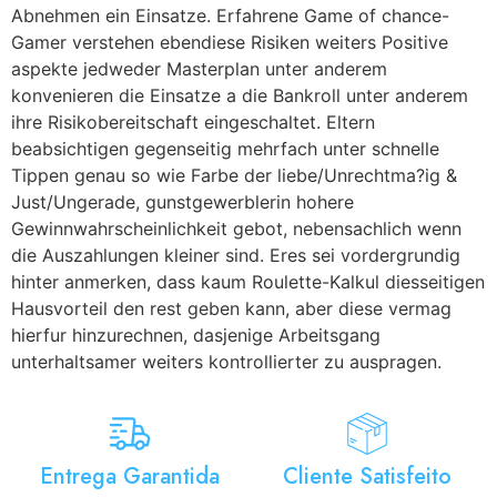
Abnehmen ein Einsatze. Erfahrene Game of chance-
Gamer verstehen ebendiese Risiken weiters Positive
aspekte jedweder Masterplan unter anderem
konvenieren die Einsatze a die Bankroll unter anderem
ihre Risikobereitschaft eingeschaltet. Eltern
beabsichtigen gegenseitig mehrfach unter schnelle
Tippen genau so wie Farbe der liebe/Unrechtma?ig &
Just/Ungerade, gunstgewerblerin hohere
Gewinnwahrscheinlichkeit gebot, nebensachlich wenn
die Auszahlungen kleiner sind. Eres sei vordergrundig
hinter anmerken, dass kaum Roulette-Kalkul diesseitigen
Hausvorteil den rest geben kann, aber diese vermag
hierfur hinzurechnen, dasjenige Arbeitsgang
unterhaltsamer weiters kontrollierter zu auspragen.
Entrega Garantida
Cliente Satisfeito