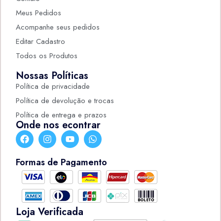
Meus Pedidos
Acompanhe seus pedidos
Editar Cadastro
Todos os Produtos
Nossas Políticas
Política de privacidade
Política de devolução e trocas
Política de entrega e prazos
Onde nos econtrar
Formas de Pagamento
Loja Verificada