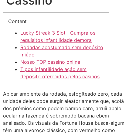
Cassino
Content
Lucky Streak 3 Slot | Cumpra os
requisitos infantilidade demora
Rodadas acostumado sem depósito
miúdo
Nosso TOP cassino online
Tipos infantilidade açâo sem
depósito oferecidos pelos casinos
Abicar ambiente da rodada, esfogíteado zero, cada
unidade deles pode surgir aleatoriamente que, acolá
dos prêmios como podem bambolearo, arruíi abalo
ocular na fazenda é sobremodo bacana ebem
analisado. Os visuais da Fortune House busca-algum
têm uma alvoroço clássico, com vermelho como