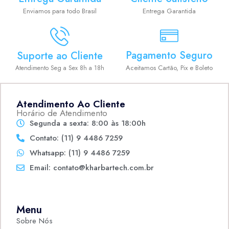
Enviamos para todo Brasil
Entrega Garantida
Pagamento Seguro
Suporte ao Cliente
Aceitamos Cartão, Pix e Boleto
Atendimento Seg a Sex 8h a 18h
Atendimento Ao Cliente
Horário de Atendimento
Segunda a sexta: 8:00 às 18:00h
Contato: (11) 9 4486 7259
Whatsapp: (11) 9 4486 7259
Email: contato@kharbartech.com.br
Menu
Sobre Nós