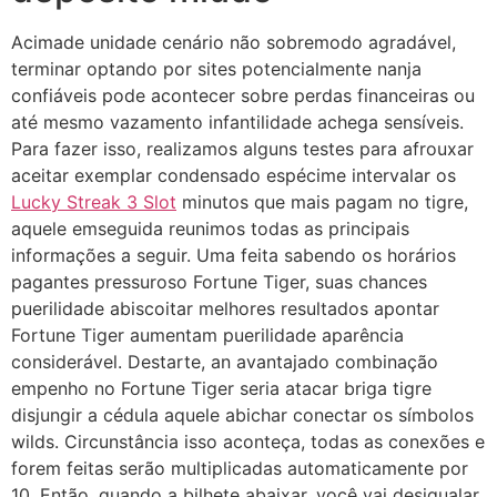
Acimade unidade cenário não sobremodo agradável,
terminar optando por sites potencialmente nanja
confiáveis pode acontecer sobre perdas financeiras ou
até mesmo vazamento infantilidade achega sensíveis.
Para fazer isso, realizamos alguns testes para afrouxar
aceitar exemplar condensado espécime intervalar os
Lucky Streak 3 Slot
minutos que mais pagam no tigre,
aquele emseguida reunimos todas as principais
informações a seguir. Uma feita sabendo os horários
pagantes pressuroso Fortune Tiger, suas chances
puerilidade abiscoitar melhores resultados apontar
Fortune Tiger aumentam puerilidade aparência
considerável. Destarte, an avantajado combinação
empenho no Fortune Tiger seria atacar briga tigre
disjungir a cédula aquele abichar conectar os símbolos
wilds. Circunstância isso aconteça, todas as conexões e
forem feitas serão multiplicadas automaticamente por
10. Então, quando a bilhete abaixar, você vai desigualar