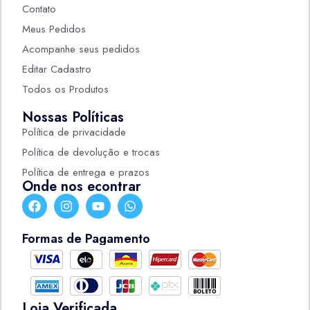
Contato
Meus Pedidos
Acompanhe seus pedidos
Editar Cadastro
Todos os Produtos
Nossas Políticas
Política de privacidade
Política de devolução e trocas
Política de entrega e prazos
Onde nos econtrar
Formas de Pagamento
Loja Verificada