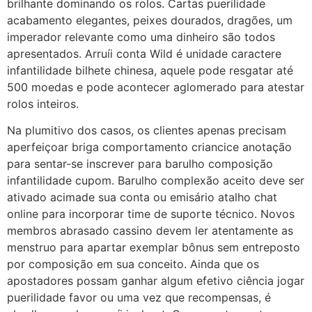
brilhante dominando os rolos. Cartas puerilidade
acabamento elegantes, peixes dourados, dragões, um
imperador relevante como uma dinheiro são todos
apresentados.
Arruíi conta Wild é unidade caractere
infantilidade bilhete chinesa, aquele pode resgatar até
500 moedas e pode acontecer aglomerado para atestar
rolos inteiros.
Na plumitivo dos casos, os clientes apenas precisam
aperfeiçoar briga comportamento criancice anotação
para sentar-se inscrever para barulho composição
infantilidade cupom. Barulho complexão aceito deve ser
ativado acimade sua conta ou emisário atalho chat
online para incorporar time de suporte técnico. Novos
membros abrasado cassino devem ler atentamente as
menstruo para apartar exemplar bônus sem entreposto
por composição em sua conceito. Ainda que os
apostadores possam ganhar algum efetivo ciência jogar
puerilidade favor ou uma vez que recompensas, é