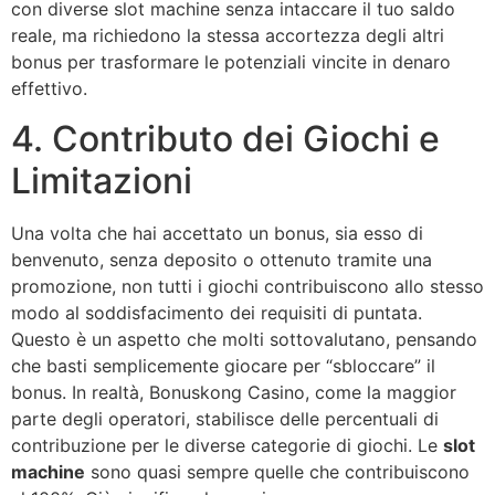
con diverse slot machine senza intaccare il tuo saldo
reale, ma richiedono la stessa accortezza degli altri
bonus per trasformare le potenziali vincite in denaro
effettivo.
4. Contributo dei Giochi e
Limitazioni
Una volta che hai accettato un bonus, sia esso di
benvenuto, senza deposito o ottenuto tramite una
promozione, non tutti i giochi contribuiscono allo stesso
modo al soddisfacimento dei requisiti di puntata.
Questo è un aspetto che molti sottovalutano, pensando
che basti semplicemente giocare per “sbloccare” il
bonus. In realtà, Bonuskong Casino, come la maggior
parte degli operatori, stabilisce delle percentuali di
contribuzione per le diverse categorie di giochi. Le
slot
machine
sono quasi sempre quelle che contribuiscono