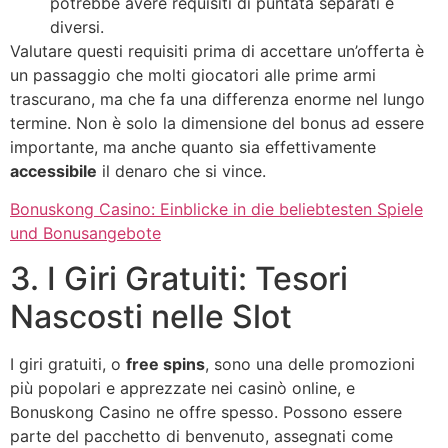
potrebbe avere requisiti di puntata separati e
diversi.
Valutare questi requisiti prima di accettare un’offerta è
un passaggio che molti giocatori alle prime armi
trascurano, ma che fa una differenza enorme nel lungo
termine. Non è solo la dimensione del bonus ad essere
importante, ma anche quanto sia effettivamente
accessibile
il denaro che si vince.
Bonuskong Casino: Einblicke in die beliebtesten Spiele
und Bonusangebote
3. I Giri Gratuiti: Tesori
Nascosti nelle Slot
I giri gratuiti, o
free spins
, sono una delle promozioni
più popolari e apprezzate nei casinò online, e
Bonuskong Casino ne offre spesso. Possono essere
parte del pacchetto di benvenuto, assegnati come