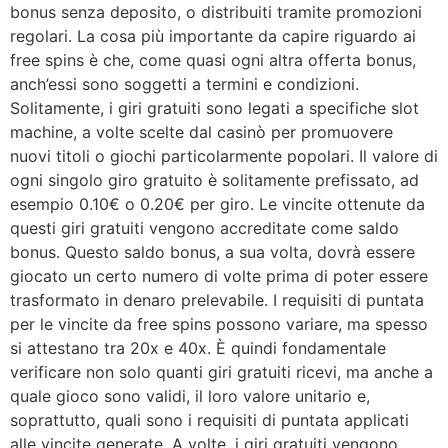
bonus senza deposito, o distribuiti tramite promozioni
regolari. La cosa più importante da capire riguardo ai
free spins è che, come quasi ogni altra offerta bonus,
anch’essi sono soggetti a termini e condizioni.
Solitamente, i giri gratuiti sono legati a specifiche slot
machine, a volte scelte dal casinò per promuovere
nuovi titoli o giochi particolarmente popolari. Il valore di
ogni singolo giro gratuito è solitamente prefissato, ad
esempio 0.10€ o 0.20€ per giro. Le vincite ottenute da
questi giri gratuiti vengono accreditate come saldo
bonus. Questo saldo bonus, a sua volta, dovrà essere
giocato un certo numero di volte prima di poter essere
trasformato in denaro prelevabile. I requisiti di puntata
per le vincite da free spins possono variare, ma spesso
si attestano tra 20x e 40x. È quindi fondamentale
verificare non solo quanti giri gratuiti ricevi, ma anche a
quale gioco sono validi, il loro valore unitario e,
soprattutto, quali sono i requisiti di puntata applicati
alle vincite generate. A volte, i giri gratuiti vengono