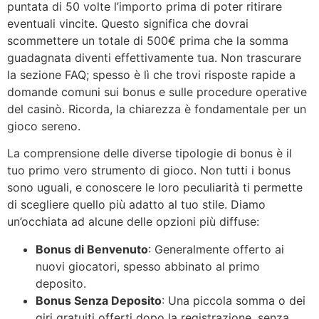
puntata di 50 volte l’importo prima di poter ritirare
eventuali vincite. Questo significa che dovrai
scommettere un totale di 500€ prima che la somma
guadagnata diventi effettivamente tua. Non trascurare
la sezione FAQ; spesso è lì che trovi risposte rapide a
domande comuni sui bonus e sulle procedure operative
del casinò. Ricorda, la chiarezza è fondamentale per un
gioco sereno.
La comprensione delle diverse tipologie di bonus è il
tuo primo vero strumento di gioco. Non tutti i bonus
sono uguali, e conoscere le loro peculiarità ti permette
di scegliere quello più adatto al tuo stile. Diamo
un’occhiata ad alcune delle opzioni più diffuse:
Bonus di Benvenuto
: Generalmente offerto ai
nuovi giocatori, spesso abbinato al primo
deposito.
Bonus Senza Deposito
: Una piccola somma o dei
giri gratuiti offerti dopo la registrazione, senza