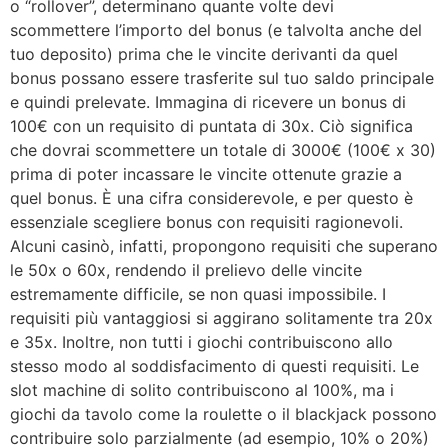
o “rollover”, determinano quante volte devi
scommettere l’importo del bonus (e talvolta anche del
tuo deposito) prima che le vincite derivanti da quel
bonus possano essere trasferite sul tuo saldo principale
e quindi prelevate. Immagina di ricevere un bonus di
100€ con un requisito di puntata di 30x. Ciò significa
che dovrai scommettere un totale di 3000€ (100€ x 30)
prima di poter incassare le vincite ottenute grazie a
quel bonus. È una cifra considerevole, e per questo è
essenziale scegliere bonus con requisiti ragionevoli.
Alcuni casinò, infatti, propongono requisiti che superano
le 50x o 60x, rendendo il prelievo delle vincite
estremamente difficile, se non quasi impossibile. I
requisiti più vantaggiosi si aggirano solitamente tra 20x
e 35x. Inoltre, non tutti i giochi contribuiscono allo
stesso modo al soddisfacimento di questi requisiti. Le
slot machine di solito contribuiscono al 100%, ma i
giochi da tavolo come la roulette o il blackjack possono
contribuire solo parzialmente (ad esempio, 10% o 20%)