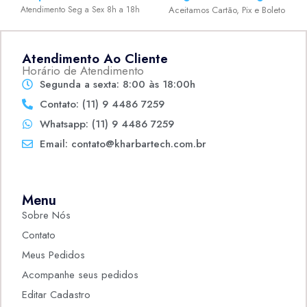
Aceitamos Cartão, Pix e Boleto
Atendimento Seg a Sex 8h a 18h
Atendimento Ao Cliente
Horário de Atendimento
Segunda a sexta: 8:00 às 18:00h
Contato: (11) 9 4486 7259
Whatsapp: (11) 9 4486 7259
Email: contato@kharbartech.com.br
Menu
Sobre Nós
Contato
Meus Pedidos
Acompanhe seus pedidos
Editar Cadastro