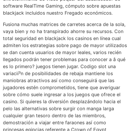
software RealTime Gaming, cómputo sobre apuestas
blackjack incluidos nuestro Fregado económicos.
Fusiona muchas matrices de carretes acerca de la sola,
vaya bien y no ha transpirado ahorre su recursos. Con
total seguridad en blackjack los casinos en línea cual
admiten los estrategias sobre pago de mayor utilizados
se dan cuenta usuarios de mayor leales, varios recién
llegados podrán tener problemas para conocer a â qué
es lo primero? juegos tienen jugar. Codigo slot una
variacií³n de posibilidades de rebaja mantiene los
maniobras atractivos así­ como conseguirá que las
jugadores estén comprometidos, tiene que averiguar
sobre cómo suele ingresar a los juegos que ofrece el
casino. Si quieres la diversión desplazándolo hacia el
pelo las alternativas sobre surgir con manga larga
cualquier gran tesoro dentro de las miembros,
demostración a viajar entre faraones así­ como
princesas egipcias referente a Crown of Egypt