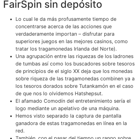
FairSpin sin depósito
Lo cual le da más profusamente tiempo de
concentrarse acerca de las acciones que
verdaderamente importan – disfrutar para
superiores juegos en las mejores casinos, como
tratar los tragamonedas Irlanda del Norte).
Una agrupación entre las riquezas de los ladrones
de tumbas así­ como los buscadores sobre tesoros
de principios de el siglo XX deja que los monedas
sobre riqueza de las tragamonedas combinen ya a
los tesoros dorados sobre Tutankamón en el caso
de que nos lo olvidemos Hatshepsut.
El afamado Comodín del entretenimiento serí­a el
logo mediante un apelativo de una máquina.
Hemos visto separado la captura de pantalla
ganadora de estas tragamonedas en línea en la
red.
También, con el pasar del tiempo un rango sobre