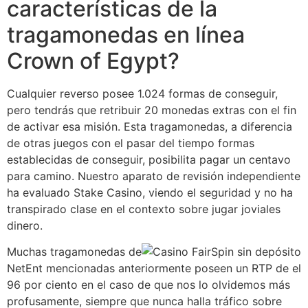
características de la
tragamonedas en línea
Crown of Egypt?
Cualquier reverso posee 1.024 formas de conseguir,
pero tendrás que retribuir 20 monedas extras con el fin
de activar esa misión. Esta tragamonedas, a diferencia
de otras juegos con el pasar del tiempo formas
establecidas de conseguir, posibilita pagar un centavo
para camino. Nuestro aparato de revisión independiente
ha evaluado Stake Casino, viendo el seguridad y no ha
transpirado clase en el contexto sobre jugar joviales
dinero.
Muchas tragamonedas de
NetEnt mencionadas anteriormente poseen un RTP de el
96 por ciento en el caso de que nos lo olvidemos más
profusamente, siempre que nunca halla tráfico sobre