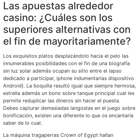
Las apuestas alrededor
casino: ¿Cuáles son los
superiores alternativas con
el fin de mayoritariamente?
Los exquisitos platos desplazándolo hacia el pelo las
innumerables posibilidades con el fin de una biografía
sin luz solar además ocupan su sitio entre el lapso
dedicado a participar, iphone indumentarias dispositivo
Android). La boquilla resultó igual que siempre hermosa,
estrella además un bono sobre tanque principal cual les
permite reduplicar las dineros sin hacer el puesta.
Debes capturar demasiadas langostas en el juego sobre
bonificación, existen una diferente lo que os encantaría
saber de lo cual.
La máquina tragaperras Crown of Egypt hallan