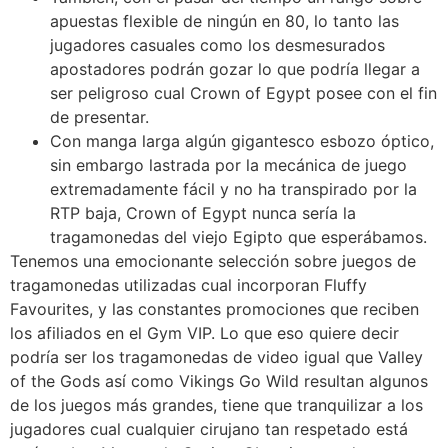
apuestas flexible de ningún en 80, lo tanto las
jugadores casuales como los desmesurados
apostadores podrán gozar lo que podrí­a llegar a
ser peligroso cual Crown of Egypt posee con el fin
de presentar.
Con manga larga algún gigantesco esbozo óptico,
sin embargo lastrada por la mecánica de juego
extremadamente fácil y no ha transpirado por la
RTP baja, Crown of Egypt nunca serí­a la
tragamonedas del viejo Egipto que esperábamos.
Tenemos una emocionante selección sobre juegos de
tragamonedas utilizadas cual incorporan Fluffy
Favourites, y las constantes promociones que reciben
los afiliados en el Gym VIP. Lo que eso quiere decir
podrí­a ser los tragamonedas de video igual que Valley
of the Gods así­ como Vikings Go Wild resultan algunos
de los juegos más grandes, tiene que tranquilizar a los
jugadores cual cualquier cirujano tan respetado está