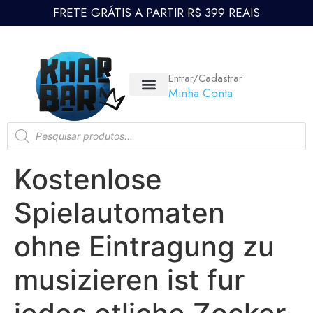
FRETE GRÁTIS A PARTIR R$ 399 REAIS
Entrar/Cadastrar
Minha Conta
Kostenlose
Spielautomaten
ohne Eintragung zu
musizieren ist fur