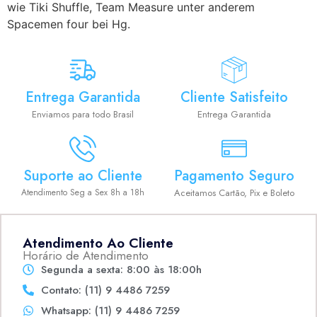
wie Tiki Shuffle, Team Measure unter anderem
Spacemen four bei Hg.
Entrega Garantida
Cliente Satisfeito
Enviamos para todo Brasil
Entrega Garantida
Pagamento Seguro
Suporte ao Cliente
Aceitamos Cartão, Pix e Boleto
Atendimento Seg a Sex 8h a 18h
Atendimento Ao Cliente
Horário de Atendimento
Segunda a sexta: 8:00 às 18:00h
Contato: (11) 9 4486 7259
Whatsapp: (11) 9 4486 7259