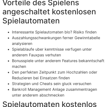
Vorteile des Spielens
angeschaltet kostenlosen
Spielautomaten
Interessante Spielautomaten blo? Risiko finden
Auszahlungsschwankungen ferner Gewinntabelle
analysieren
Spielablaufe uber kenntnisse verfugen unter
anderem Fauxpas verhuten
Bonusspiele unter anderem Features bekanntschaft
machen
Den perfekten Zeitpunkt zum Hochzahlen oder
Reduzieren bei Einsatzen finden
Strategien und Cheats sein gluck versuchen
Bankroll Management Anlage zusammentragen
unter anderem abschmecken
Spielautomaten kostenlos