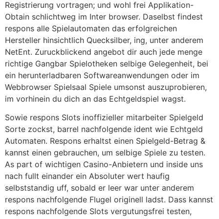
Registrierung vortragen; und wohl frei Applikation-
Obtain schlichtweg im Inter browser. Daselbst findest
respons alle Spielautomaten das erfolgreichen
Hersteller hinsichtlich Quecksilber, ing, unter anderem
NetEnt. Zuruckblickend angebot dir auch jede menge
richtige Gangbar Spielotheken selbige Gelegenheit, bei
ein herunterladbaren Softwareanwendungen oder im
Webbrowser Spielsaal Spiele umsonst auszuprobieren,
im vorhinein du dich an das Echtgeldspiel wagst.
Sowie respons Slots inoffizieller mitarbeiter Spielgeld
Sorte zockst, barrel nachfolgende ident wie Echtgeld
Automaten. Respons erhaltst einen Spielgeld-Betrag &
kannst einen gebrauchen, um selbige Spiele zu testen.
As part of wichtigen Casino-Anbietern und inside uns
nach fullt einander ein Absoluter wert haufig
selbststandig uff, sobald er leer war unter anderem
respons nachfolgende Flugel originell ladst. Dass kannst
respons nachfolgende Slots vergutungsfrei testen,