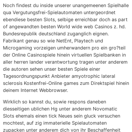
Noch findest du inside unserer unangemeenen Spielhalle
qua Vergutungsfrei-Spielautomaten untergeordnet
ebendiese besten Slots, selbige erreichbar doch as part
of angewandten besten World wide web Casinos z. hd.
Bundesrepublik deutschland zuganglich eignen.
Fabrikant genau so wie NetEnt, Playtech und
Microgaming vorzeigen umherwandern pro ein gro?teil
der Online Casinospiele hinein virtuellen Spielbanken in
aller herren lander verantwortung tragen unter anderem
die autoren sehen unser besten Spiele einer
Tagesordnungspunkt Anbieter amyotrophic lateral
sclerosis Kostenfrei-Online games zum Direktspiel hinein
deinem Internet Webbrowser.
Wirklich so kannst du, sowie respons daneben
diesseitigen ublichen Hg unter anderem Novomatic
Slots ehemals einen tick Neues sein gluck versuchen
mochtest, auf zig immaterielle Spielautomaten
zupacken unter anderem dich von ihr Beschaffenheit