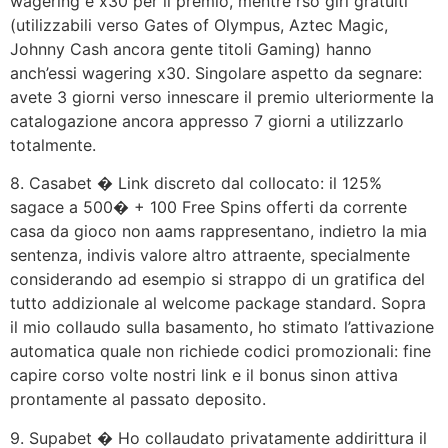
wagering e x30 per il premio, mentre rso giri gratuiti
(utilizzabili verso Gates of Olympus, Aztec Magic,
Johnny Cash ancora gente titoli Gaming) hanno
anch’essi wagering x30. Singolare aspetto da segnare:
avete 3 giorni verso innescare il premio ulteriormente la
catalogazione ancora appresso 7 giorni a utilizzarlo
totalmente.
8. Casabet � Link discreto dal collocato: il 125%
sagace a 500� + 100 Free Spins offerti da corrente
casa da gioco non aams rappresentano, indietro la mia
sentenza, indivis valore altro attraente, specialmente
considerando ad esempio si strappo di un gratifica del
tutto addizionale al welcome package standard. Sopra
il mio collaudo sulla basamento, ho stimato l’attivazione
automatica quale non richiede codici promozionali: fine
capire corso volte nostri link e il bonus sinon attiva
prontamente al passato deposito.
9. Supabet � Ho collaudato privatamente addirittura il