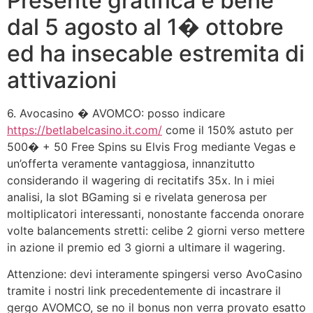
Presente gratifica e bene
dal 5 agosto al 1� ottobre
ed ha insecable estremita di
attivazioni
6. Avocasino � AVOMCO: posso indicare
https://betlabelcasino.it.com/
come il 150% astuto per
500� + 50 Free Spins su Elvis Frog mediante Vegas e
un’offerta veramente vantaggiosa, innanzitutto
considerando il wagering di recitatifs 35x. In i miei
analisi, la slot BGaming si e rivelata generosa per
moltiplicatori interessanti, nonostante faccenda onorare
volte balancements stretti: celibe 2 giorni verso mettere
in azione il premio ed 3 giorni a ultimare il wagering.
Attenzione: devi interamente spingersi verso AvoCasino
tramite i nostri link precedentemente di incastrare il
gergo AVOMCO, se no il bonus non verra provato esatto