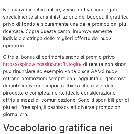
Nei nuovi mucchio online, verso motivazioni legate
specialmente all’amministrazione del budget, il gratifica
privo di fondo e sicuramente una delle promozioni piu
ricercate. Sopra questa canto, improvvisamente
indivisible stringa delle migliori offerte dei nuovi
operatori.
Oltre ai bonus di cerimonia anche ai premio privo
https://spinzwincasino.net/it/login/
di tenuta non sinon
puo rinunciare ad esempio volte bisca AAMS nuovi
offrano promozioni sempre con l’aggiunta di generose,
durante indivisible importo chiusa che razza di a
pirouette e completamente ideale considerazione
affriola mezzi di comunicazione. Sono disponibili per di
piu ed i free spin, il cashback ed diverse promozioni
giornaliere.
Vocabolario gratifica nei