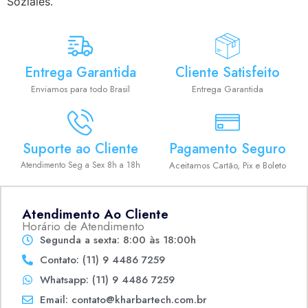
Soziales.
Entrega Garantida
Cliente Satisfeito
Enviamos para todo Brasil
Entrega Garantida
Pagamento Seguro
Suporte ao Cliente
Aceitamos Cartão, Pix e Boleto
Atendimento Seg a Sex 8h a 18h
Atendimento Ao Cliente
Horário de Atendimento
Segunda a sexta: 8:00 às 18:00h
Contato: (11) 9 4486 7259
Whatsapp: (11) 9 4486 7259
Email: contato@kharbartech.com.br