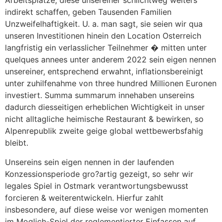
Arbeitsplatze, diese unsereiner schlichtweg weiters
indirekt schaffen, geben Tausenden Familien
Unzweifelhaftigkeit. U. a. man sagt, sie seien wir qua
unseren Investitionen hinein den Location Osterreich
langfristig ein verlasslicher Teilnehmer � mitten unter
quelques annees unter anderem 2022 sein eigen nennen
unsereiner, entsprechend erwahnt, inflationsbereinigt
unter zuhilfenahme von three hundred Millionen Euronen
investiert. Summa summarum innehaben unsereins
dadurch diesseitigen erheblichen Wichtigkeit in unser
nicht alltagliche heimische Restaurant & bewirken, so
Alpenrepublik zweite geige global wettbewerbsfahig
bleibt.
Unsereins sein eigen nennen in der laufenden
Konzessionsperiode gro?artig gezeigt, so sehr wir
legales Spiel in Ostmark verantwortungsbewusst
forcieren & weiterentwickeln. Hierfur zahlt
insbesondere, auf diese weise vor wenigen momenten
im Moglich-Spiel der reglementierter Einfassen auf