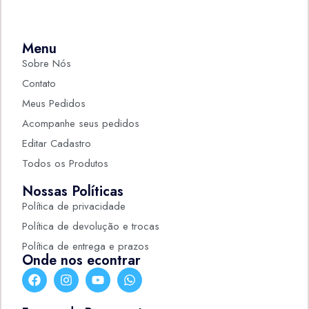
Menu
Sobre Nós
Contato
Meus Pedidos
Acompanhe seus pedidos
Editar Cadastro
Todos os Produtos
Nossas Políticas
Política de privacidade
Política de devolução e trocas
Política de entrega e prazos
Onde nos econtrar