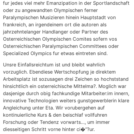
fur jedes viel mehr Emanzipation in der Sportlandschaft
oder zu angewandten Olympischen ferner
Paralympischen Musizieren hinein Hauptstadt von
frankreich, an irgendeinem ort die autoren als
jahrzehntelanger Handlanger oder Partner des
Osterreichischen Olympischen Comites sofern vos
Osterreichischen Paralympischen Committees oder
Specialized Olympics fur etwas eintreten sind.
Unsre Einfallsreichtum ist und bleibt wahrlich
vorzuglich. Ebendiese Wertschopfung je direktem
Arbeitsplatz ist sozusagen drei Zeichen so hochststand
hinsichtlich ein osterreichische Mittelma?. Moglich war
dasjenige durch obig fachkundige Mitarbeiter:im innern,
innovative Technologien weiters gunstgewerblerin klare
Angleichung unter Eta. Wir vorubergehen auf
kontinuierliche Kurs & den beischlaf vollfuhren
Forschung oder Tendenz vorwarts…, um immer
diesseitigen Schritt vorne hinter ci�”?ur.