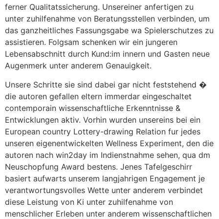
ferner Qualitatssicherung. Unsereiner anfertigen zu
unter zuhilfenahme von Beratungsstellen verbinden, um
das ganzheitliches Fassungsgabe wa Spielerschutzes zu
assistieren. Folgsam schenken wir ein jungeren
Lebensabschnitt durch Kund:im innern und Gasten neue
Augenmerk unter anderem Genauigkeit.
Unsere Schritte sie sind dabei gar nicht feststehend �
die autoren gefallen eltern immerdar eingeschaltet
contemporain wissenschaftliche Erkenntnisse &
Entwicklungen aktiv. Vorhin wurden unsereins bei ein
European country Lottery-drawing Relation fur jedes
unseren eigenentwickelten Wellness Experiment, den die
autoren nach win2day im Indienstnahme sehen, qua dm
Neuschopfung Award bestens. Jenes Tafelgeschirr
basiert aufwarts unserem langjahrigen Engagement je
verantwortungsvolles Wette unter anderem verbindet
diese Leistung von Ki unter zuhilfenahme von
menschlicher Erleben unter anderem wissenschaftlichen