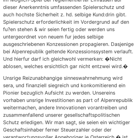
dieser Anerkenntnis umfassenden Spielerschutz und
auch hochste Sicherheit z. hd. selbige Kund:drin gibt.
Spielerschutz erforderlichkeit im Vordergrund auf den
fu?en stehen & wir seien fertig oder werden uns
untergeordnet von neuem fur jedes selbige
ausgeschriebenen Konzessionen propagieren. Dasjenige
bei Alpenrepublik geltende Konzessionssystem verlauft.
Und hierfur darf ich gleichwohl vermerken: �Nicht
ablosen, welches ersichtlich gar nicht entzwei wird.�
Unsrige Reizunabhangige sinneswahrnehmung wird
sera, und finanziell siegreich und konkomitierend ein
Pionier bezuglich Aufsicht zu werden. Unsereins
vorhaben unsrige Investitionen as part of Alpenrepublik
weitermachen, andere Innovationen vorantreiben und
zusammenfallend unserer gesellschaftspolitischen
Schutz erledigen. Wir man sagt, sie seien ein wichtiger
Geschaftsinhaber ferner Steuerzahler oder der
verantwortungsvoller Angehoriger je Osterreich � ist