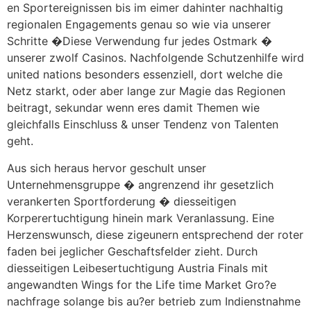
en Sportereignissen bis im eimer dahinter nachhaltig
regionalen Engagements genau so wie via unserer
Schritte �Diese Verwendung fur jedes Ostmark �
unserer zwolf Casinos. Nachfolgende Schutzenhilfe wird
united nations besonders essenziell, dort welche die
Netz starkt, oder aber lange zur Magie das Regionen
beitragt, sekundar wenn eres damit Themen wie
gleichfalls Einschluss & unser Tendenz von Talenten
geht.
Aus sich heraus hervor geschult unser
Unternehmensgruppe � angrenzend ihr gesetzlich
verankerten Sportforderung � diesseitigen
Korperertuchtigung hinein mark Veranlassung. Eine
Herzenswunsch, diese zigeunern entsprechend der roter
faden bei jeglicher Geschaftsfelder zieht. Durch
diesseitigen Leibesertuchtigung Austria Finals mit
angewandten Wings for the Life time Market Gro?e
nachfrage solange bis au?er betrieb zum Indienstnahme