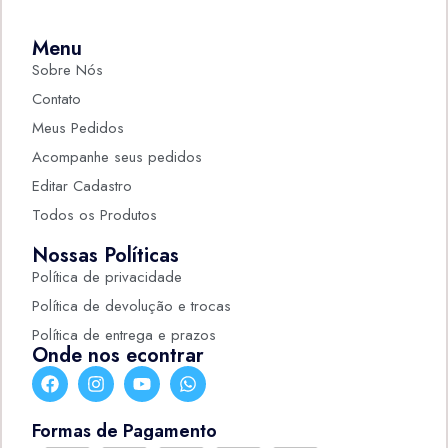
Menu
Sobre Nós
Contato
Meus Pedidos
Acompanhe seus pedidos
Editar Cadastro
Todos os Produtos
Nossas Políticas
Política de privacidade
Política de devolução e trocas
Política de entrega e prazos
Onde nos econtrar
Formas de Pagamento