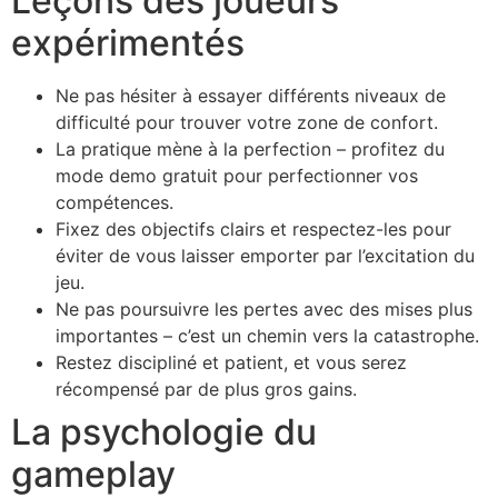
Leçons des joueurs
expérimentés
Ne pas hésiter à essayer différents niveaux de
difficulté pour trouver votre zone de confort.
La pratique mène à la perfection – profitez du
mode demo gratuit pour perfectionner vos
compétences.
Fixez des objectifs clairs et respectez-les pour
éviter de vous laisser emporter par l’excitation du
jeu.
Ne pas poursuivre les pertes avec des mises plus
importantes – c’est un chemin vers la catastrophe.
Restez discipliné et patient, et vous serez
récompensé par de plus gros gains.
La psychologie du
gameplay