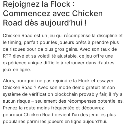
Rejoignez la Flock :
Commencez avec Chicken
Road dès aujourd’hui !
Chicken Road est un jeu qui récompense la discipline et
le timing, parfait pour les joueurs prêts à prendre plus
de risques pour de plus gros gains. Avec son taux de
RTP élevé et sa volatilité ajustable, ce jeu offre une
expérience unique difficile à retrouver dans d’autres
jeux en ligne.
Alors, pourquoi ne pas rejoindre la Flock et essayer
Chicken Road ? Avec son mode demo gratuit et son
système de vérification blockchain provably fair, il n’y a
aucun risque – seulement des récompenses potentielles.
Prenez la route moins fréquentée et découvrez
pourquoi Chicken Road devient l’un des jeux les plus
populaires parmi les joueurs en ligne aujourd’hui.