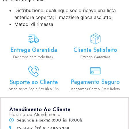
Distribuzione: qualunque socio riceve una lista
anteriore coperta; il mazziere gioca asciutto.
Metodi di rimessa
Entrega Garantida
Cliente Satisfeito
Enviamos para todo Brasil
Entrega Garantida
Pagamento Seguro
Suporte ao Cliente
Aceitamos Cartão, Pix e Boleto
Atendimento Seg a Sex 8h a 18h
Atendimento Ao Cliente
Horário de Atendimento
Segunda a sexta: 8:00 às 18:00h
Contato: (11) 9 4486 7259