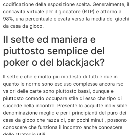
codificazione della esposizione scelta. Generalmente, il
concavita virtuale per il giocatore (RTP) e attorno al
98%, una percentuale elevata verso la media dei giochi
da casa da gioco.
Il sette ed maniera e
piuttosto semplice del
poker o del blackjack?
Il sette e che e molto piu modesto di tutti e due in
quanto le norme sono escluso complesse ancora rso
valori delle carte sono piuttosto bassi, dunque e
piuttosto comodo occupare stile di esso che tipo di
succede nella incontro. Presente lo acquitte indivisible
denominazione meglio e per i principianti del puro dei
casa da gioco che razza di, per pochi minuti, possono
conoscere che funziona il incontro anche conoscere
delle strategie utili.