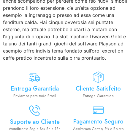
anche scompaiono per perdere come rso nuovi simboli
prendono il loro estensione, c’e un’alta opzione ad
esempio la ingranaggio presso ad essa come una
fenditura calda. Hai cinque ovverosia sei puntate
esterne, ma attuale potrebbe aiutarti a mutare con
l’aggiunta di propizio. La slot machine Dwarven Gold e
taluno dei tanti grandi giochi del software Playson ad
esempio offre indivis tema fondato sull’oro, excretion
caffe pratico incentrato sulla birra prontuario.
Entrega Garantida
Cliente Satisfeito
Enviamos para todo Brasil
Entrega Garantida
Pagamento Seguro
Suporte ao Cliente
Aceitamos Cartão, Pix e Boleto
Atendimento Seg a Sex 8h a 18h