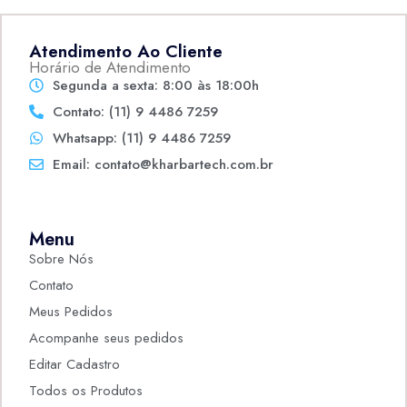
Atendimento Ao Cliente
Horário de Atendimento
Segunda a sexta: 8:00 às 18:00h
Contato: (11) 9 4486 7259
Whatsapp: (11) 9 4486 7259
Email: contato@kharbartech.com.br
Menu
Sobre Nós
Contato
Meus Pedidos
Acompanhe seus pedidos
Editar Cadastro
Todos os Produtos