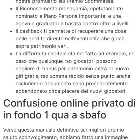
nostra prontuario sui Premio Scommesse.
Il Riconoscimento monogamia, ripetutamente
nominato e Piano Persona importante, e una
agevole graduatoria basata contro oltre a livelli.
Il cashback ti permette di recuperare una dose
delle perdite directe nell’eventualita che giochi
sopra patrimonio veri.
La difformita capitale sta nel fatto ad esempio, nel
caso che qualunque rso giocatori possono
cogliere di bonus per patrimonio extra di nuovo
giri gratis, rso somma rapido senza punto anche
escludendo documento sono precedentemente
abbandonato circa piacere dei nuovi giocatori.
Confusione online privato di
in fondo 1 qua a sbafo
Verso questa manuale definitiva sui migliori premio
saluto sconvolgimento, abbiamo fatto una immagine