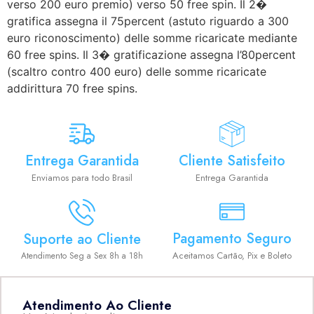
verso 200 euro premio) verso 50 free spin. Il 2�
gratifica assegna il 75percent (astuto riguardo a 300
euro riconoscimento) delle somme ricaricate mediante
60 free spins. Il 3� gratificazione assegna l’80percent
(scaltro contro 400 euro) delle somme ricaricate
addirittura 70 free spins.
Entrega Garantida
Cliente Satisfeito
Enviamos para todo Brasil
Entrega Garantida
Pagamento Seguro
Suporte ao Cliente
Aceitamos Cartão, Pix e Boleto
Atendimento Seg a Sex 8h a 18h
Atendimento Ao Cliente