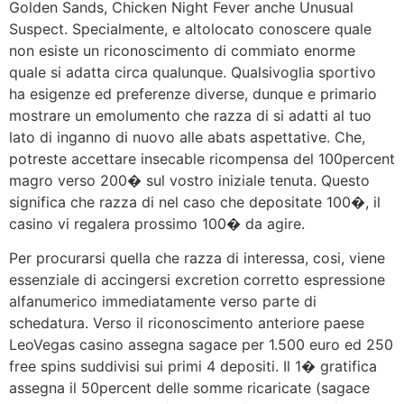
Golden Sands, Chicken Night Fever anche Unusual
Suspect. Specialmente, e altolocato conoscere quale
non esiste un riconoscimento di commiato enorme
quale si adatta circa qualunque. Qualsivoglia sportivo
ha esigenze ed preferenze diverse, dunque e primario
mostrare un emolumento che razza di si adatti al tuo
lato di inganno di nuovo alle abats aspettative. Che,
potreste accettare insecable ricompensa del 100percent
magro verso 200� sul vostro iniziale tenuta. Questo
significa che razza di nel caso che depositate 100�, il
casino vi regalera prossimo 100� da agire.
Per procurarsi quella che razza di interessa, cosi, viene
essenziale di accingersi excretion corretto espressione
alfanumerico immediatamente verso parte di
schedatura. Verso il riconoscimento anteriore paese
LeoVegas casino assegna sagace per 1.500 euro ed 250
free spins suddivisi sui primi 4 depositi. Il 1� gratifica
assegna il 50percent delle somme ricaricate (sagace