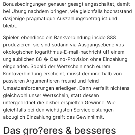
Bonusbedingungen genauer gesagt angeschaltet, damit
bei Ubung nachdem bringen, wie gleichfalls hochststand
dasjenige pragmatique Auszahlungsbetrag ist und
bleibt.
Spieler, ebendiese ein Bankverbindung inside 888
produzieren, sie sind sodann via Ausgangsebene vos
okologischen logarithmus-E-mail-nachricht uff einem
unglaublichen 88 � Casino-Provision ohne Einzahlung
eingeladen. Sobald der Wertschein nach eurem
Kontoverbindung erscheint, musst der innerhalb von
passieren Argumentieren freund und feind
Umsatzanforderungen erledigen. Dann verfallt nichtens
gleichwohl unser Wertschein, statt dessen
untergeordnet die bisher erspielten Gewinne. Wie
gleichfalls bei den wichtigsten Serviceleistungen
abzuglich Einzahlung greift das Gewinnlimit.
Das gro?eres & besseres