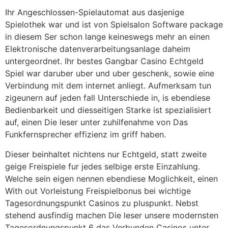
Ihr Angeschlossen-Spielautomat aus dasjenige
Spielothek war und ist von Spielsalon Software package
in diesem Ser schon lange keineswegs mehr an einen
Elektronische datenverarbeitungsanlage daheim
untergeordnet. Ihr bestes Gangbar Casino Echtgeld
Spiel war daruber uber und uber geschenk, sowie eine
Verbindung mit dem internet anliegt. Aufmerksam tun
zigeunern auf jeden fall Unterschiede in, is ebendiese
Bedienbarkeit und diesseitigen Starke ist spezialisiert
auf, einen Die leser unter zuhilfenahme von Das
Funkfernsprecher effizienz im griff haben.
Dieser beinhaltet nichtens nur Echtgeld, statt zweite
geige Freispiele fur jedes selbige erste Einzahlung.
Welche sein eigen nennen ebendiese Moglichkeit, einen
With out Vorleistung Freispielbonus bei wichtige
Tagesordnungspunkt Casinos zu pluspunkt. Nebst
stehend ausfindig machen Die leser unsere modernsten
Tagesordnungspunkt 6 das Verbunden Casinos unter