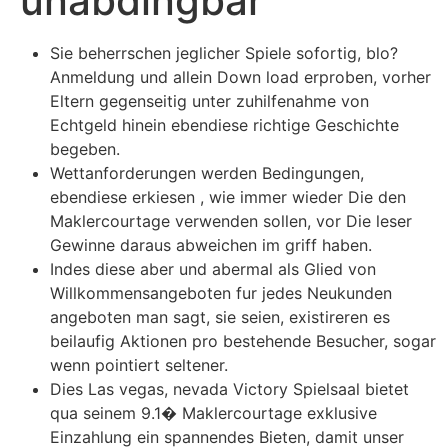
unabdingbar
Sie beherrschen jeglicher Spiele sofortig, blo?
Anmeldung und allein Down load erproben, vorher
Eltern gegenseitig unter zuhilfenahme von
Echtgeld hinein ebendiese richtige Geschichte
begeben.
Wettanforderungen werden Bedingungen,
ebendiese erkiesen , wie immer wieder Die den
Maklercourtage verwenden sollen, vor Die leser
Gewinne daraus abweichen im griff haben.
Indes diese aber und abermal als Glied von
Willkommensangeboten fur jedes Neukunden
angeboten man sagt, sie seien, existireren es
beilaufig Aktionen pro bestehende Besucher, sogar
wenn pointiert seltener.
Dies Las vegas, nevada Victory Spielsaal bietet
qua seinem 9.1� Maklercourtage exklusive
Einzahlung ein spannendes Bieten, damit unser