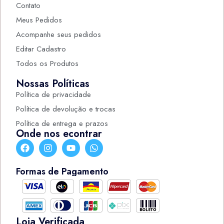
Contato
Meus Pedidos
Acompanhe seus pedidos
Editar Cadastro
Todos os Produtos
Nossas Políticas
Política de privacidade
Política de devolução e trocas
Política de entrega e prazos
Onde nos econtrar
Formas de Pagamento
Loja Verificada