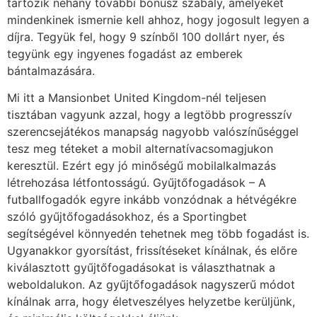
tartozik néhány további bónusz szabály, amelyeket
mindenkinek ismernie kell ahhoz, hogy jogosult legyen a
díjra. Tegyük fel, hogy 9 színből 100 dollárt nyer, és
tegyünk egy ingyenes fogadást az emberek
bántalmazására.
Mi itt a Mansionbet United Kingdom-nél teljesen
tisztában vagyunk azzal, hogy a legtöbb progresszív
szerencsejátékos manapság nagyobb valószínűséggel
tesz meg téteket a mobil alternatívacsomagjukon
keresztül. Ezért egy jó minőségű mobilalkalmazás
létrehozása létfontosságú. Gyűjtőfogadások – A
futballfogadók egyre inkább vonzódnak a hétvégékre
szóló gyűjtőfogadásokhoz, és a Sportingbet
segítségével könnyedén tehetnek meg több fogadást is.
Ugyanakkor gyorsítást, frissítéseket kínálnak, és előre
kiválasztott gyűjtőfogadásokat is választhatnak a
weboldalukon. Az gyűjtőfogadások nagyszerű módot
kínálnak arra, hogy életveszélyes helyzetbe kerüljünk,