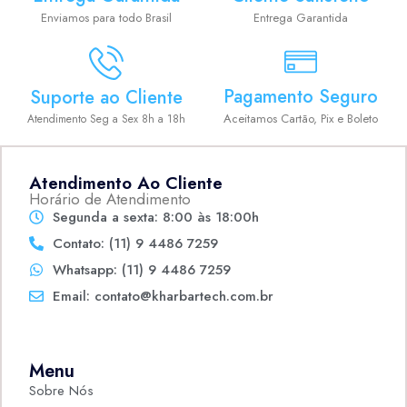
Enviamos para todo Brasil
Entrega Garantida
Pagamento Seguro
Suporte ao Cliente
Aceitamos Cartão, Pix e Boleto
Atendimento Seg a Sex 8h a 18h
Atendimento Ao Cliente
Horário de Atendimento
Segunda a sexta: 8:00 às 18:00h
Contato: (11) 9 4486 7259
Whatsapp: (11) 9 4486 7259
Email: contato@kharbartech.com.br
Menu
Sobre Nós