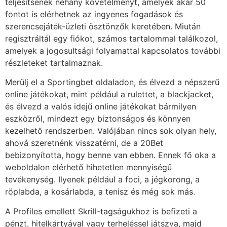
teljesítsenek néhány követelményt, amelyek akár 50
fontot is elérhetnek az ingyenes fogadások és
szerencsejáték-üzleti ösztönzők keretében. Miután
regisztráltál egy fiókot, számos tartalommal találkozol,
amelyek a jogosultsági folyamattal kapcsolatos további
részleteket tartalmaznak.
Merülj el a Sportingbet oldaladon, és élvezd a népszerű
online játékokat, mint például a rulettet, a blackjacket,
és élvezd a valós idejű online játékokat bármilyen
eszközről, mindezt egy biztonságos és könnyen
kezelhető rendszerben. Valójában nincs sok olyan hely,
ahová szeretnénk visszatérni, de a 20Bet
bebizonyította, hogy benne van ebben. Ennek fő oka a
weboldalon elérhető hihetetlen mennyiségű
tevékenység. Ilyenek például a foci, a jégkorong, a
röplabda, a kosárlabda, a tenisz és még sok más.
A Profiles emellett Skrill-tagságukhoz is befizeti a
pénzt, hitelkártyával vagy terheléssel játszva, majd