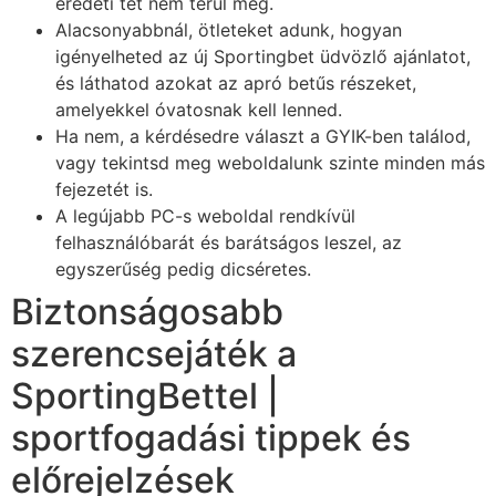
eredeti tét nem térül meg.
Alacsonyabbnál, ötleteket adunk, hogyan
igényelheted az új Sportingbet üdvözlő ajánlatot,
és láthatod azokat az apró betűs részeket,
amelyekkel óvatosnak kell lenned.
Ha nem, a kérdésedre választ a GYIK-ben találod,
vagy tekintsd meg weboldalunk szinte minden más
fejezetét is.
A legújabb PC-s weboldal rendkívül
felhasználóbarát és barátságos leszel, az
egyszerűség pedig dicséretes.
Biztonságosabb
szerencsejáték a
SportingBettel |
sportfogadási tippek és
előrejelzések