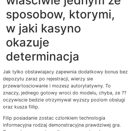
wlasciwie jednym ze
sposobow, ktorymi,
w jaki kasyno
okazuje
determinacja
Jak tylko obstawiajacy zapewnia dodatkowy bonus bez
depozytu zaraz po rejestracji, wierzy sie
przewartosciowanie i mozesz autorytatywny. To
znaczy, jednego gotowy wroci do modelu, chyba, ze ??
oczywiscie bedzie otrzymywal wyzszy poziom obslugi
oraz kusza fillip.
Filip posiadanie zostac czlonkiem technologia
informacyjna rodzaj demonstracyjna prawdziwej gra.