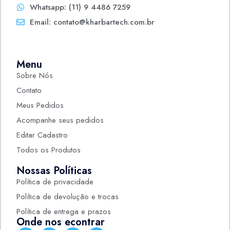
Whatsapp: (11) 9 4486 7259
Email: contato@kharbartech.com.br
Menu
Sobre Nós
Contato
Meus Pedidos
Acompanhe seus pedidos
Editar Cadastro
Todos os Produtos
Nossas Políticas
Política de privacidade
Política de devolução e trocas
Política de entrega e prazos
Onde nos econtrar