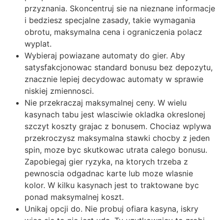
przyznania. Skoncentruj sie na nieznane informacje
i bedziesz specjalne zasady, takie wymagania
obrotu, maksymalna cena i ograniczenia polacz
wyplat.
Wybieraj powiazane automaty do gier. Aby
satysfakcjonowac standard bonusu bez depozytu,
znacznie lepiej decydowac automaty w sprawie
niskiej zmiennosci.
Nie przekraczaj maksymalnej ceny. W wielu
kasynach tabu jest wlasciwie okladka okreslonej
szczyt koszty grajac z bonusem. Chociaz wplywa
przekroczysz maksymalna stawki chocby z jeden
spin, moze byc skutkowac utrata calego bonusu.
Zapobiegaj gier ryzyka, na ktorych trzeba z
pewnoscia odgadnac karte lub moze wlasnie
kolor. W kilku kasynach jest to traktowane byc
ponad maksymalnej koszt.
Unikaj opcji do. Nie probuj ofiara kasyna, iskry