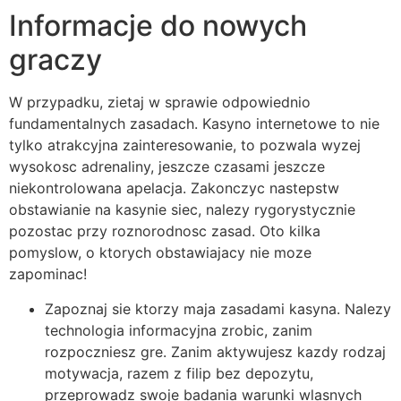
Informacje do nowych
graczy
W przypadku, zietaj w sprawie odpowiednio
fundamentalnych zasadach. Kasyno internetowe to nie
tylko atrakcyjna zainteresowanie, to pozwala wyzej
wysokosc adrenaliny, jeszcze czasami jeszcze
niekontrolowana apelacja. Zakonczyc nastepstw
obstawianie na kasynie siec, nalezy rygorystycznie
pozostac przy roznorodnosc zasad. Oto kilka
pomyslow, o ktorych obstawiajacy nie moze
zapominac!
Zapoznaj sie ktorzy maja zasadami kasyna. Nalezy
technologia informacyjna zrobic, zanim
rozpoczniesz gre. Zanim aktywujesz kazdy rodzaj
motywacja, razem z filip bez depozytu,
przeprowadz swoje badania warunki wlasnych