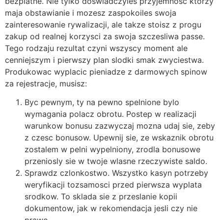
bezplatne. Nie tylko doswiadczyles przyjemnosc ktorzy
maja obstawianie i mozesz zaspokoiles swoja
zainteresowanie rywalizacji, ale takze stoisz z progu
zakup od realnej korzysci za swoja szczesliwa passe.
Tego rodzaju rezultat czyni wszyscy moment ale
cenniejszym i pierwszy plan slodki smak zwyciestwa.
Produkowac wyplacic pieniadze z darmowych spinow
za rejestracje, musisz:
Byc pewnym, ty na pewno spelnione bylo
wymagania polacz obrotu. Postep w realizacji
warunkow bonusu zazwyczaj mozna udaj sie, zeby
z czesc bonusow. Upewnij sie, ze wskaznik obrotu
zostalem w pelni wypelniony, zrodla bonusowe
przeniosly sie w twoje wlasne rzeczywiste saldo.
Sprawdz czlonkostwo. Wszystko kasyn potrzeby
weryfikacji tozsamosci przed pierwsza wyplata
srodkow. To sklada sie z przeslanie kopii
dokumentow, jak w rekomendacja jesli czy nie