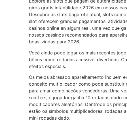
Explore as slots que pagam de autenticidade
giros grátis infantilidade 2026 em nossos c
Descubra as slots bagarote atual, slots como
slot oferecem grandes pagamentos, atividad
casinos online an algum real, uma vez que g
nossos cassinos recomendados para aparelhar 
boas-vindas para 2026.
Você ainda pode jogar os mais recentes jogo
bônus como rodadas acessível divertidas. Ou
efeitos especiais.
Os meios abrasado aparelhamento incluem e
conceito multiplicador como pode substituir 
para amar combinações vencedoras. Uma ve
scatters, o jogador ganha 10 rodadas dado c
modificadores aleatórios. Dentrode os princi
estão os símbolos multiplicadores, rodadas a
mini rodadas dado.