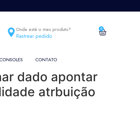
Onde está o meu produto?
0
Rastrear pedido
 CONSOLES
CONTATO
har dado apontar
ilidade atrbuição