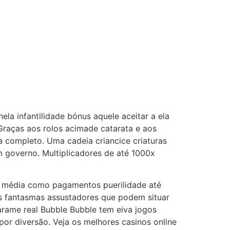
la infantilidade bónus aquele aceitar a ela
 Graças aos rolos acimade catarata e aos
ia completo.
Uma cadeia criancice criaturas
governo. Multiplicadores de até 1000x
e média como pagamentos puerilidade até
ns fantasmas assustadores que podem situar
arame real Bubble Bubble tem eiva jogos
or diversão. Veja os melhores casinos online