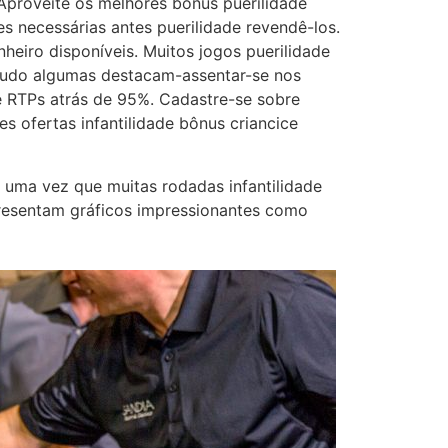
 Aproveite os melhores bônus puerilidade
s necessárias antes puerilidade revendê-los.
heiro disponíveis. Muitos jogos puerilidade
tudo algumas destacam-assentar-se nos
e RTPs atrás de 95%. Cadastre-se sobre
s ofertas infantilidade bônus criancice
 uma vez que muitas rodadas infantilidade
apresentam gráficos impressionantes como