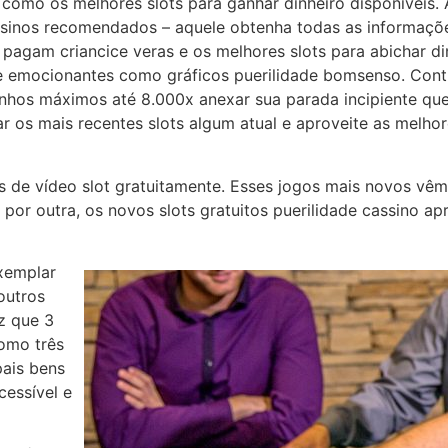
 como os melhores slots para ganhar dinheiro disponíveis.
assinos recomendados – aquele obtenha todas as informaçõe
 pagam criancice veras e os melhores slots para abichar din
e emocionantes como gráficos puerilidade bomsenso. Con
anhos máximos até 8.000x anexar sua parada incipiente qu
os mais recentes slots algum atual e aproveite as melhore
s de vídeo slot gratuitamente. Esses jogos mais novos vêm
 por outra, os novos slots gratuitos puerilidade cassino 
xemplar
outros
z que 3
omo três
pais bens
cessível e