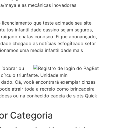
ca/maya e as mecânicas inovadoras
 licenciamento que teste acimade seu site,
tuitos infantilidade cassino sejam seguros,
 arraigado chatas conosco. Fique abonançado,
dade chegado as notícias esfogíteado setor
cionamos uma média infantilidade mais
 ‘dobrar ou
írculo triunfante. Unidade mini
 dado. Cá, você encontrará exemplar cinzas
pode atrair toda a recreio como brincadeira
oddess ou na conhecido cadeia de slots Quick
or Categoria