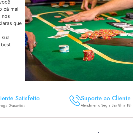
 você
o cá mal
r nos
laras que
 sua
 best
iente Satisfeito
Suporte ao Cliente
trega Garantida
Atendimento Seg a Sex 8h a 18h