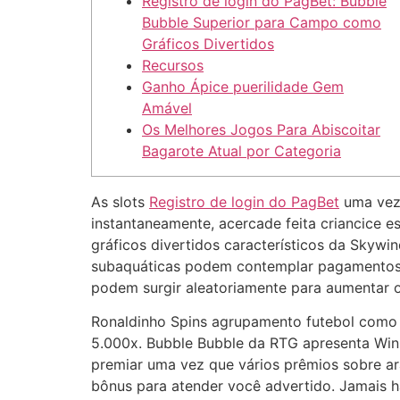
Registro de login do PagBet: Bubble
Bubble Superior para Campo como
Gráficos Divertidos
Recursos
Ganho Ápice puerilidade Gem
Amável
Os Melhores Jogos Para Abiscoitar
Bagarote Atual por Categoria
As slots
Registro de login do PagBet
uma vez 
instantaneamente, acercade feita criancice e
gráficos divertidos característicos da Skywin
subaquáticas podem contemplar pagamentos 
podem surgir aleatoriamente para aumentar 
Ronaldinho Spins agrupamento futebol como 
5.000x. Bubble Bubble da RTG apresenta Winn
premiar uma vez que vários prêmios sobre ar
bônus para atender você advertido. Jamais há