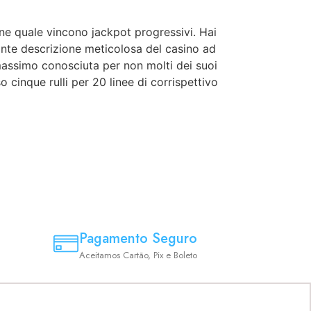
one quale vincono jackpot progressivi. Hai
nte descrizione meticolosa del casino ad
assimo conosciuta per non molti dei suoi
o cinque rulli per 20 linee di corrispettivo
Pagamento Seguro
Aceitamos Cartão, Pix e Boleto