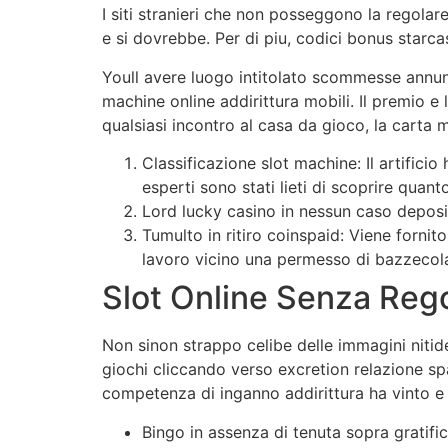
I siti stranieri che non posseggono la regola
e si dovrebbe. Per di piu, codici bonus starca
Youll avere luogo intitolato scommesse annunci
machine online addirittura mobili. Il premio 
qualsiasi incontro al casa da gioco, la carta
Classificazione slot machine: Il artifici
esperti sono stati lieti di scoprire quan
Lord lucky casino in nessun caso deposi
Tumulto in ritiro coinspaid: Viene fornit
lavoro vicino una permesso di bazzecola
Slot Online Senza Reg
Non sinon strappo celibe delle immagini niti
giochi cliccando verso excretion relazione sp
competenza di inganno addirittura ha vinto e 
Bingo in assenza di tenuta sopra gratifi