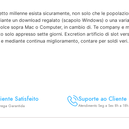
cetto millenne esista sicuramente, non solo che le popolazi
iante un download regalato (scapolo Windows) o una varia
dolce sopra Mac o Computer, in cambio di. Te company e m
o solo appresso sette giorni. Excretion artificio di slot vers
to e mediante continua miglioramento, contare per soldi veri.
iente Satisfeito
Suporte ao Cliente
trega Garantida
Atendimento Seg a Sex 8h a 18h