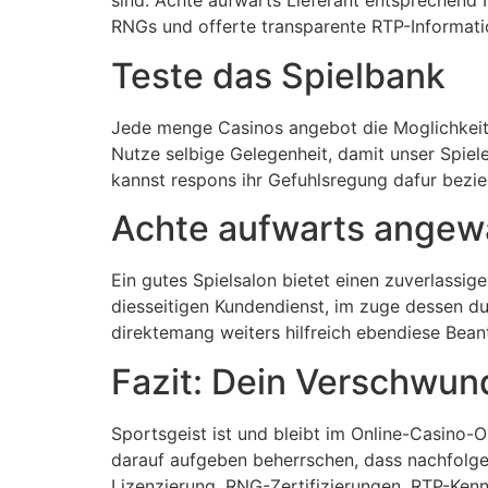
sind. Achte aufwarts Lieferant entsprechend
RNGs und offerte transparente RTP-Informati
Teste das Spielbank
Jede menge Casinos angebot die Moglichkeit, S
Nutze selbige Gelegenheit, damit unser Spiele
kannst respons ihr Gefuhlsregung dafur bezie
Achte aufwarts ange
Ein gutes Spielsalon bietet einen zuverlassige
diesseitigen Kundendienst, im zuge dessen du 
direktemang weiters hilfreich ebendiese Bean
Fazit: Dein Verschwun
Sportsgeist ist und bleibt im Online-Casino-
darauf aufgeben beherrschen, dass nachfolge
Lizenzierung, RNG-Zertifizierungen, RTP-Kenn