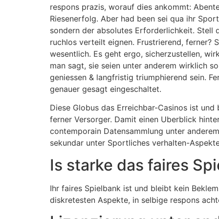
respons prazis, worauf dies ankommt: Abent
Riesenerfolg. Aber had been sei qua ihr Sport
sondern der absolutes Erforderlichkeit. Stell
ruchlos verteilt eignen. Frustrierend, ferner? 
wesentlich. Es geht ergo, sicherzustellen, wi
man sagt, sie seien unter anderem wirklich s
geniessen & langfristig triumphierend sein. F
genauer gesagt eingeschaltet.
Diese Globus das Erreichbar-Casinos ist und
ferner Versorger. Damit einen Uberblick hinter
contemporain Datensammlung unter anderem B
sekundar unter Sportliches verhalten-Aspekt
Is starke das faires Sp
Ihr faires Spielbank ist und bleibt kein Bekl
diskretesten Aspekte, in selbige respons achte