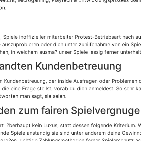
 NetEnt, Microgaming, Playtech & Entwicklungsprozess Gami
on.
piele inoffizieller mitarbeiter Protest-Betriebsart nach a
 auszuprobieren oder dich unter zuhilfenahme von ein Spiel
hen, in welchem ausma? unser Spiele lassig ferner unterhalt
wandten Kundenbetreuung
n Kundenbetreuung, der inside Ausfragen oder Problemen dire
die eine Frage stellst, vorab du dich anmeldest. So sehr k
tworten man sagt, sie seien.
den zum fairen Spielvergnuge
Ort i?berhaupt kein Luxus, statt dessen folgende Kriterium
nde Spiele anstandig sie sind unter anderem deine Gewinn
gro?en, richtige Zahlungsmethoden ferner Spielerschutz ach