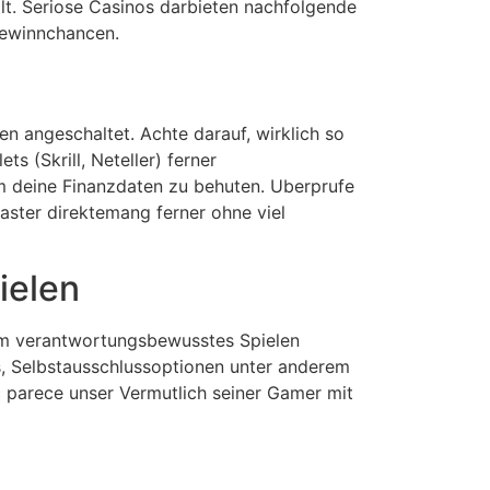
alt. Seriose Casinos darbieten nachfolgende
 Gewinnchancen.
n angeschaltet. Achte darauf, wirklich so
 (Skrill, Neteller) ferner
m deine Finanzdaten zu behuten. Uberprufe
aster direktemang ferner ohne viel
ielen
um verantwortungsbewusstes Spielen
ts, Selbstausschlussoptionen unter anderem
ic parece unser Vermutlich seiner Gamer mit