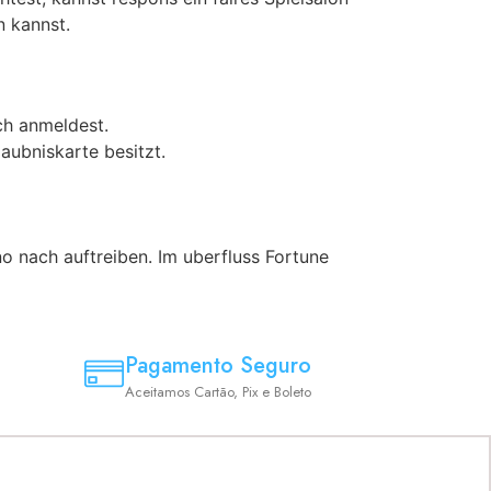
n kannst.
ch anmeldest.
laubniskarte besitzt.
ino nach auftreiben. Im uberfluss Fortune
Pagamento Seguro
Aceitamos Cartão, Pix e Boleto