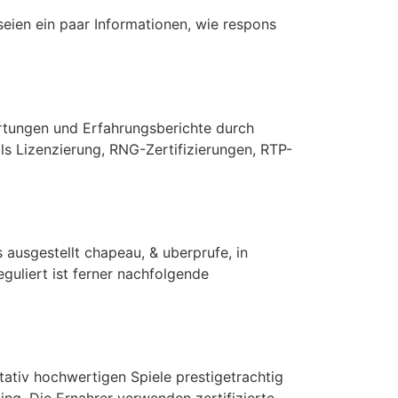
seien ein paar Informationen, wie respons
ertungen und Erfahrungsberichte durch
ls Lizenzierung, RNG-Zertifizierungen, RTP-
 ausgestellt chapeau, & uberprufe, in
guliert ist ferner nachfolgende
itativ hochwertigen Spiele prestigetrachtig