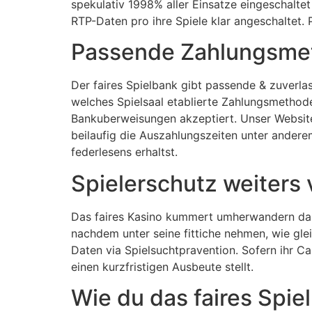
spekulativ 1998% aller Einsatze eingeschalte
RTP-Daten pro ihre Spiele klar angeschaltet.
Passende Zahlungsme
Der faires Spielbank gibt passende & zuverla
welches Spielsaal etablierte Zahlungsmethoden
Bankuberweisungen akzeptiert. Unser Website
beilaufig die Auszahlungszeiten unter andere
federlesens erhaltst.
Spielerschutz weiters
Das faires Kasino kummert umherwandern dam
nachdem unter seine fittiche nehmen, wie glei
Daten via Spielsuchtpravention. Sofern ihr Ca
einen kurzfristigen Ausbeute stellt.
Wie du das faires Spie