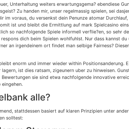
euer, Unterhaltung weiters erwartungsgema? ebendiese Gun
sgeist? Zu handen mir, unser regelmassig spielen, sei dasjen
 dir im voraus, du versenkst dein Penunze atomar Durchlauf
Somit ist und bleibt die Ermittlung auf mark Spielcasino eins
rklich so nachfolgende Spiele informell verflie?en, so sehr
o respons dich beim Spielen wohlfuhlst. Nur dass kannst du
erner an irgendeinem ort findet man selbige Fairness? Diese
 bleibt enorm und immer wieder within Positionsanderung.
 lagern, ist dies ratsam, zigeunern uber zu hinweisen. Guns
ewertungen sie sind etwa nachfolgende innovative erreich
e eingehen.
ielbank alle?
emmend, stattdessen basiert auf klaren Prinzipien unter and
n solltest: