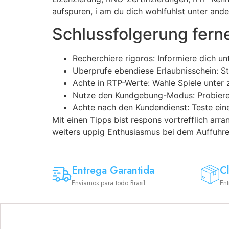
aufspuren, i am du dich wohlfuhlst unter an
Schlussfolgerung fer
Recherchiere rigoros: Informiere dich u
Uberprufe ebendiese Erlaubnisschein: Stel
Achte in RTP-Werte: Wahle Spiele unter 
Nutze den Kundgebung-Modus: Probiere 
Achte nach den Kundendienst: Teste ein
Mit einen Tipps bist respons vortrefflich arra
weiters uppig Enthusiasmus bei dem Auffuhre
Entrega Garantida
Cl
Enviamos para todo Brasil
En