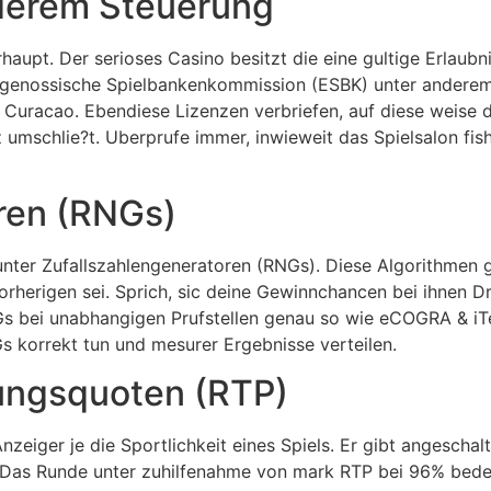
nderem Steuerung
rhaupt. Der serioses Casino besitzt die eine gultige Erlaubn
dgenossische Spielbankenkommission (ESBK) unter anderem
Curacao. Ebendiese Lizenzen verbriefen, auf diese weise d
 umschlie?t. Uberprufe immer, inwieweit das Spielsalon fis
ren (RNGs)
unter Zufallszahlengeneratoren (RNGs). Diese Algorithmen ge
vorherigen sei. Sprich, sic deine Gewinnchancen bei ihnen D
RNGs bei unabhangigen Prufstellen genau so wie eCOGRA & i
Gs korrekt tun und mesurer Ergebnisse verteilen.
ungsquoten (RTP)
zeiger je die Sportlichkeit eines Spiels. Er gibt angeschal
t. Das Runde unter zuhilfenahme von mark RTP bei 96% bedeu