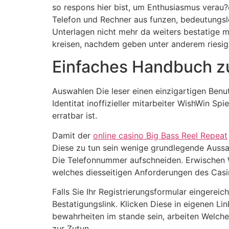
so respons hier bist, um Enthusiasmus verau?e
Telefon und Rechner aus funzen, bedeutungslo
Unterlagen nicht mehr da weiters bestatige m
kreisen, nachdem geben unter anderem riesig d
Einfaches Handbuch zu
Auswahlen Die leser einen einzigartigen Benu
Identitat inoffizieller mitarbeiter WishWin Sp
erratbar ist.
Damit der
online casino Big Bass Reel Repeat
Diese zu tun sein wenige grundlegende Aussa
Die Telefonnummer aufschneiden. Erwischen W
welches diesseitigen Anforderungen des Casin
Falls Sie Ihr Registrierungsformular eingere
Bestatigungslink. Klicken Diese in eigenen Li
bewahrheiten im stande sein, arbeiten Welch
zur Zutun.