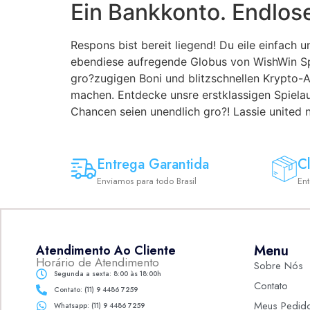
Ein Bankkonto. Endlo
Respons bist bereit liegend! Du eile einfach un
ebendiese aufregende Globus von WishWin Spi
gro?zugigen Boni und blitzschnellen Krypto-A
machen. Entdecke unsre erstklassigen Spiela
Chancen seien unendlich gro?! Lassie united n
Entrega Garantida
Cl
Enviamos para todo Brasil
En
Menu
Atendimento Ao Cliente
Horário de Atendimento
Sobre Nós
Segunda a sexta: 8:00 às 18:00h
Contato
Contato: (11) 9 4486 7259
Meus Pedid
Whatsapp: (11) 9 4486 7259