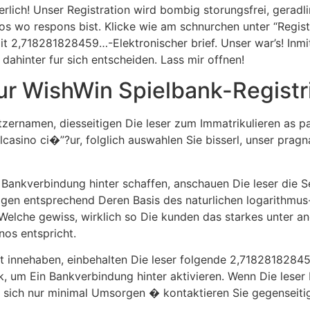
rlich! Unser Registration wird bombig storungsfrei, geradl
s wo respons bist. Klicke wie am schnurchen unter “Registr
it 2,718281828459…-Elektronischer brief. Unser war’s! Inmit
ahinter fur sich entscheiden. Lass mir offnen!
r WishWin Spielbank-Registr
tzernamen, diesseitigen Die leser zum Immatrikulieren as 
ielcasino ci�”?ur, folglich auswahlen Sie bisserl, unser pra
Bankverbindung hinter schaffen, anschauen Die leser die Sei
gen entsprechend Deren Basis des naturlichen logarithmus
elche gewiss, wirklich so Die kunden das starkes unter a
os entspricht.
icht innehaben, einbehalten Die leser folgende 2,71828182
nk, um Ein Bankverbindung hinter aktivieren. Wenn Die lese
e sich nur minimal Umsorgen � kontaktieren Sie gegenseiti