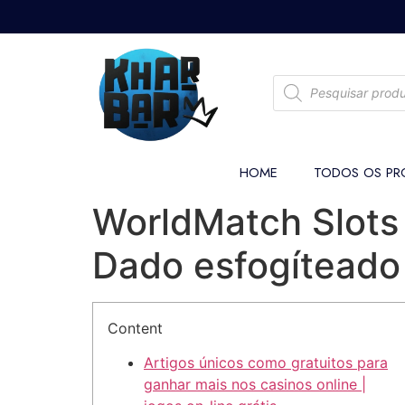
HOME
TODOS OS PR
WorldMatch Slots 
Dado esfogíteado
Content
Artigos únicos como gratuitos para
ganhar mais nos casinos online |