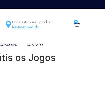
Onde está o meu produto?
0
Rastrear pedido
 CONSOLES
CONTATO
tis os Jogos