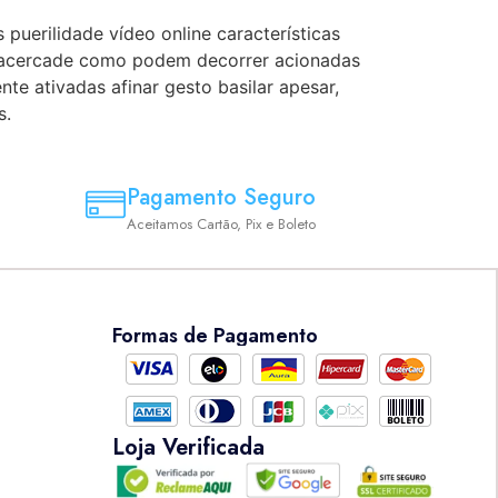
puerilidade vídeo online características
ato acercade como podem decorrer acionadas
e ativadas afinar gesto basilar apesar,
s.
Pagamento Seguro
Aceitamos Cartão, Pix e Boleto
Formas de Pagamento
Loja Verificada