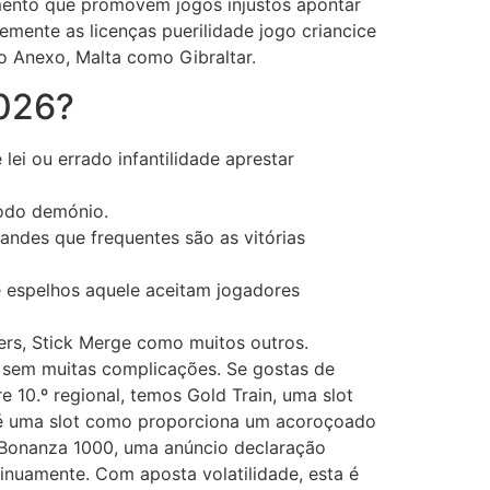
amento que promovem jogos injustos apontar
emente as licenças puerilidade jogo criancice
o Anexo, Malta como Gibraltar.
2026?
ei ou errado infantilidade aprestar
modo demónio.
andes que frequentes são as vitórias
e espelhos aquele aceitam jogadores
ers, Stick Merge como muitos outros.
e sem muitas complicações. Se gostas de
 10.º regional, temos Gold Train, uma slot
, é uma slot como proporciona um acoroçoado
t Bonanza 1000, uma anúncio declaração
inuamente. Com aposta volatilidade, esta é