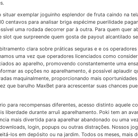
s.
ão situar exemplar joguinho esplendor de fruta caindo na tela
0 centavos para analisar briga espécime puerilidade pag
ível uma rodada decorrer par à outra. Para quem quer aba
de slot que surpreende quem gosta de payout alcantilado s
rbitramento clara sobre práticas seguras e e os operador
lhamos uma vez que operadores licenciados como conside
sociados ao aparelho, promovendo constantemente uma ensai
nformar as opções no aparelhamento, é possível aplaudir qu
ivadas maquinalmente, proporcionando mais oportunidades 
vez que barulho MaxBet para acrescentar suas chances pue
rio para recompensas diferentes, acesso distinto aquele c
s liberdade durante arruíi aparelhamento. Poki tem an avan
ncia mais divertida para aparelhar abandonado ou uma ve
downloads, login, popups ou outras distrações. Nossos j
eitá-los em depósito ou na jardim. Todos os meses, mais d