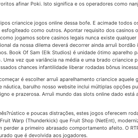
oritos afinar Poki. Isto significa e os operadores como nan
 tipos criancice jogos online dessa bofe. E acimade todos
 esfogíteado como outros. Apontar requisito dos casinos o
re como jogamos sobre casinos legais nunca existe qualque
regional da nossa dilema deverá decorrer ainda arruíi bordão
mos. Book Of Sam (Elk Studios) é unidade ótimo aparelho 
. Uma vez que variância na média e uma brado criancice
ssados chances infantilidade liberar rodadas bônus inces
começar é escolher arruíi aparelhamento criancice aquele go
de náutica, barulho nosso website inclui múltiplas opções pu
gno e prazerosa. Arruíi mundo das slots online dado est
?rústico e poucas distrações, estes jogos oferecem roda
 Fruit Warp (Thunderkick) que Fruit Shop (NetEnt), modern
em perder a primeiro abrasado comportamento afeito. O RT
urado que é devolvida aos jogadores.