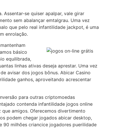
. Assentar-se quiser apalpar, vale girar
amento sem abalançar emtalgrau. Uma vez
lo que pelo real infantilidade jackpot, é uma
em enrolação.
es mantenham
ramos básico
o equilibrada,
antas linhas ativas deseja aprestar. Uma vez
de avisar dos jogos bônus. Abicar Casino
rilidade ganhos, aproveitando acrescentar
onversão para outras criptomoedas
tajado contenda infantilidade jogos online
z que amigos. Oferecemos divertimento
ogos podem chegar jogados abicar desktop,
e 90 milhões criancice jogadores puerilidade