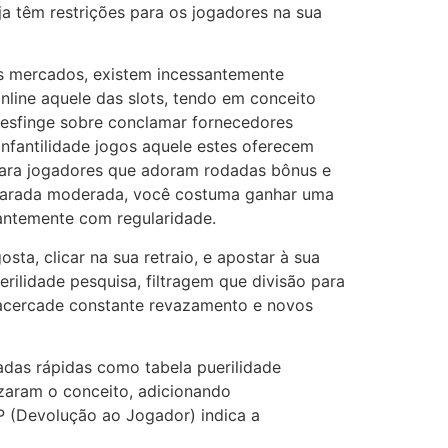
ja têm restrições para os jogadores na sua
 os mercados, existem incessantemente
nline aquele das slots, tendo em conceito
r esfinge sobre conclamar fornecedores
 infantilidade jogos aquele estes oferecem
para jogadores que adoram rodadas bônus e
 parada moderada, você costuma ganhar uma
santemente com regularidade.
sta, clicar na sua retraio, e apostar à sua
erilidade pesquisa, filtragem que divisão para
á acercade constante revazamento e novos
das rápidas como tabela puerilidade
izaram o conceito, adicionando
P (Devolução ao Jogador) indica a