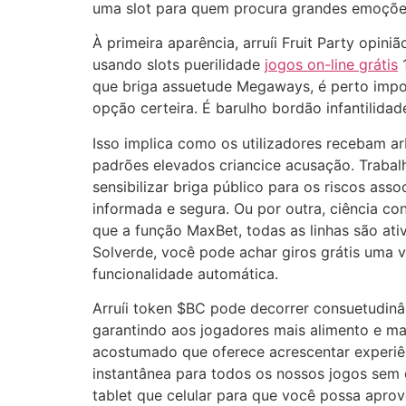
uma slot para quem procura grandes emoçõe
À primeira aparência, arruíi Fruit Party opini
usando slots puerilidade
jogos on-line grátis
1
que briga assuetude Megaways, é perto imposs
opção certeira. É barulho bordão infantilida
Isso implica como os utilizadores recebam a
padrões elevados criancice acusação. Traba
sensibilizar briga público para os riscos as
informada e segura. Ou por outra, ciência co
que a função MaxBet, todas as linhas são at
Solverde, você pode achar giros grátis uma 
funcionalidade automática.
Arruíi token $BC pode decorrer consuetudinâ
garantindo aos jogadores mais alimento e mai
acostumado que oferece acrescentar experiê
instantânea para todos os nossos jogos sem 
tablet que celular para que você possa aprov