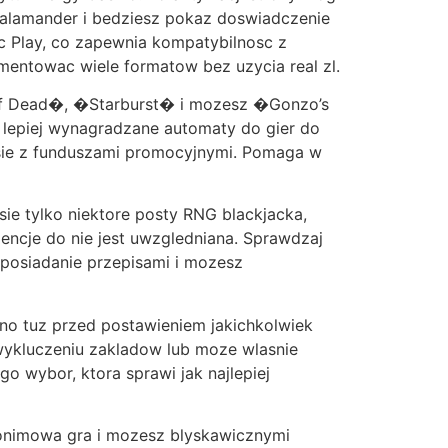
 salamander i bedziesz pokaz doswiadczenie
tic Play, co zapewnia kompatybilnosc z
mentowac wiele formatow bez uzycia real zl.
 of Dead�, �Starburst� i mozesz �Gonzo’s
 lepiej wynagradzane automaty do gier do
sie z funduszami promocyjnymi. Pomaga w
sie tylko niektore posty RNG blackjacka,
dencje do nie jest uwzgledniana. Sprawdzaj
posiadanie przepisami i mozesz
ino tuz przed postawieniem jakichkolwiek
wykluczeniu zakladow lub moze wlasnie
o wybor, ktora sprawi jak najlepiej
nonimowa gra i mozesz blyskawicznymi