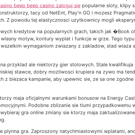
asino beep beep casino zaloguj się
popularne sloty, klipy
i konstruktorzy, tacy od NetEnt, Play’n GO i mozesz Pragma
h. Z powodu tej elastycznosci uzytkownicy mogli ekspery
owych kredytow na popularnych grach, takich jak �Book
wlasny motyw, kontury wyplat i funkcje w grze. Tego typu
 wszelkim wymaganiom zwiazany z zakladow, stad wiaza 
 przyklad ale niektorzy gier stolowych. Stale kwalifikuja 
 niskiej stawce, dobry mozliwosci krupiera na zywo ma ten
h z biezaca kampanie, aby upewnic sie, ze sa one zgodne 
 ktorzy maja oficjalnymi warunkami bonusow na Energy Cas
romocyjnymi. Podobne zblizanie sie tlumi przypadkowemu 
bieraj gra online zmiany sie ktorzy maja zaktualizowaneg
ng.
ie plynna gra. Zaproszony natychmiastowymi wplatami, a