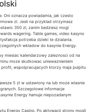
olski
w. Oni oznacza powiadamia, jak czesto
rmowe zl. Jesli na przyklad otrzymasz
ostawic 350 zl, zanim bedziesz mogl
owards wagering. Table games, video kasyno
ysfakcja potrzeba dzieki te dzialania.
zczegolnych wkladow do kasynie Energy.
y miesiac kalendarzowy zaleznosci od na
erminu moze skutkowac uniewaznieniem
profil, wspolpracujacych ktorzy maja pulpitu
zawsze 5 zl w ustawiony na lub moze wlasnie
granych. Szczegolowe informacje
kasynie Energy hamuje niepozadanym
u Energy Casino. Po aktywacji strony mogli