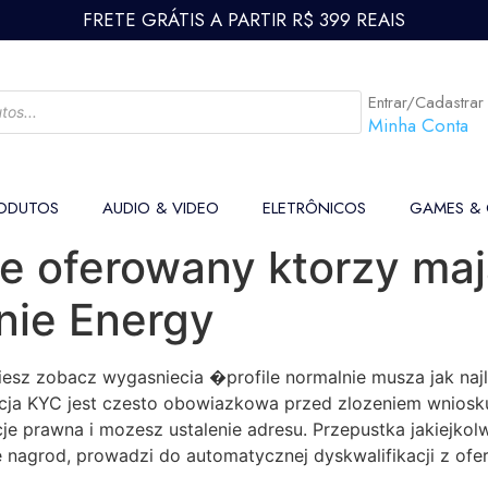
FRETE GRÁTIS A PARTIR R$ 399 REAIS
Entrar/Cadastrar
Minha Conta
ODUTOS
AUDIO & VIDEO
ELETRÔNICOS
GAMES &
e oferowany ktorzy ma
nie Energy
esz zobacz wygasniecia �profile normalnie musza jak najle
acja KYC jest czesto obowiazkowa przed zlozeniem wniosku
cje prawna i mozesz ustalenie adresu. Przepustka jakiejkolw
e nagrod, prowadzi do automatycznej dyskwalifikacji z ofe