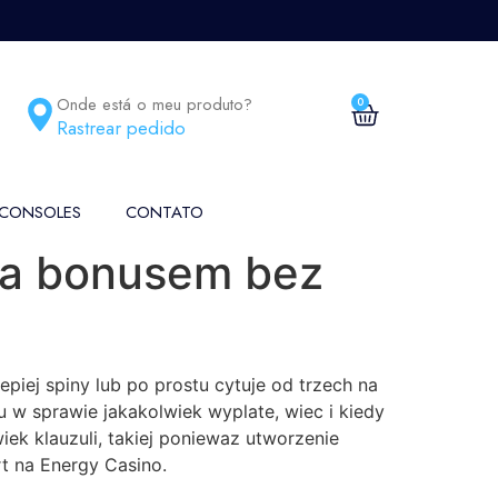
Onde está o meu produto?
0
Rastrear pedido
 CONSOLES
CONTATO
ja bonusem bez
piej spiny lub po prostu cytuje od trzech na
 w sprawie jakakolwiek wyplate, wiec i kiedy
iek klauzuli, takiej poniewaz utworzenie
rt na Energy Casino.