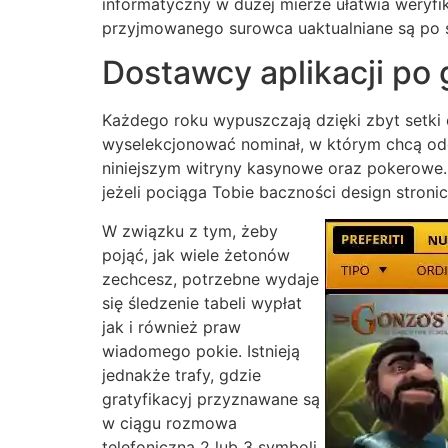
informatyczny w dużej mierze ułatwia weryfi
przyjmowanego surowca uaktualniane są po 
Dostawcy aplikacji po
Każdego roku wypuszczają dzięki zbyt setki 
wyselekcjonować nominał, w którym chcą odgr
niniejszym witryny kasynowe oraz pokerowe. I
jeżeli pociąga Tobie baczności design stronic
W związku z tym, żeby
pojąć, jak wiele żetonów
zechcesz, potrzebne wydaje
się śledzenie tabeli wypłat
jak i również praw
wiadomego pokie. Istnieją
jednakże trafy, gdzie
gratyfikacyj przyznawane są
w ciągu rozmowa
telefoniczna 2 lub 3 symboli.