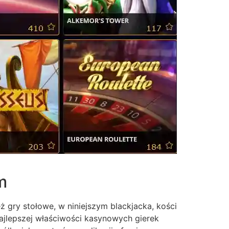
m
ż gry stołowe, w niniejszym blackjacka, kości
ajlepszej właściwości kasynowych gierek