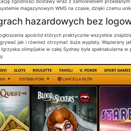
kację zgodności dostawy wraz z zamówieniem przesłanym s
systemie magazynowym WMS na czasie, dzięki czemu unika
 grach hazardowych bez logo
ogłoszenia spośród których praktycznie wszystkie znajdzi
ywać jak i również otrzymać duże wypłaty. Wspierany jak 
grzyska olimpijskie w całej Sydney była spektakularna w p
y.