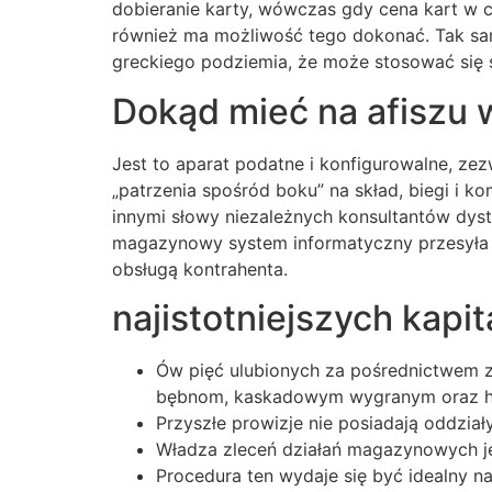
dobieranie karty, wówczas gdy cena kart w c
również ma możliwość tego dokonać. Tak sa
greckiego podziemia, że może stosować się 
Dokąd mieć na afiszu 
Jest to aparat podatne i konfigurowalne, zez
„patrzenia spośród boku” na skład, biegi i 
innymi słowy niezależnych konsultantów dyst
magazynowy system informatyczny przesyła 
obsługą kontrahenta.
najistotniejszych kapi
Ów pięć ulubionych za pośrednictwem
bębnom, kaskadowym wygranym oraz hip
Przyszłe prowizje nie posiadają oddział
Władza zleceń działań magazynowych je
Procedura ten wydaje się być idealny n