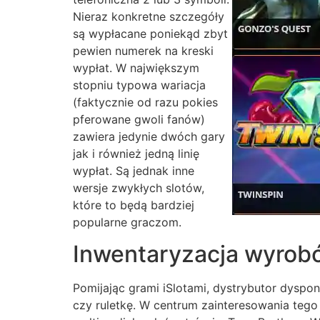
Nieraz konkretne szczegóły
są wypłacane poniekąd zbyt
pewien numerek na kreski
wypłat. W największym
stopniu typowa wariacja
(faktycznie od razu pokies
pferowane gwoli fanów)
zawiera jedynie dwóch gary
jak i również jedną linię
wypłat. Są jednak inne
wersje zwykłych slotów,
które to będą bardziej
popularne graczom.
Inwentaryzacja wyro
Pomijając grami iSlotami, dystrybutor dyspon
czy ruletkę. W centrum zainteresowania teg