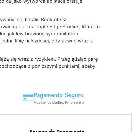
ółka jako wytwórca aplikacji oferuje
wania się batalii. Book of Oz
owana poprzez Triple Edge Studios, która to
ie jak lew brawury, syrop miłości i
jedną linię należności, gdy pewne wraz z
iążą się wraz z ryzykiem. Przeglądając parę
 pochodzące z poniższymi punktami, ażeby
Pagamento Seguro
Aceitamos Cartão, Pix e Boleto