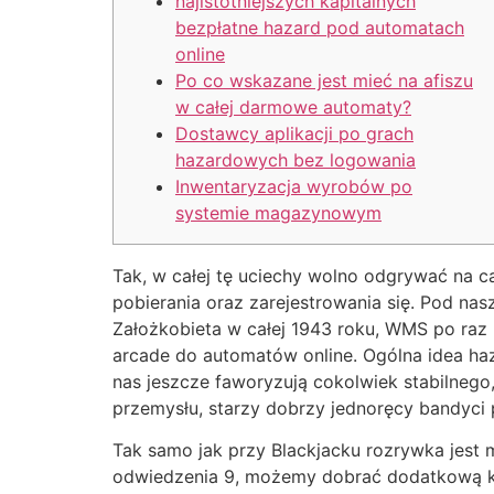
najistotniejszych kapitalnych
bezpłatne hazard pod automatach
online
Po co wskazane jest mieć na afiszu
w całej darmowe automaty?
Dostawcy aplikacji po grach
hazardowych bez logowania
Inwentaryzacja wyrobów po
systemie magazynowym
Tak, w całej tę uciechy wolno odgrywać na c
pobierania oraz zarejestrowania się. Pod na
Założkobieta w całej 1943 roku, WMS po raz 
arcade do automatów online.
Ogólna idea haz
nas jeszcze faworyzują cokolwiek stabilneg
przemysłu, starzy dobrzy jednoręcy bandyci
Tak samo jak przy Blackjacku rozrywka jest 
odwiedzenia 9, możemy dobrać dodatkową ka