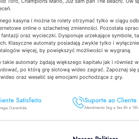
Wild Toro, Champions Mario, Już sam pan The Beach). Ów sp
eceń.
ego kasyna i można te rolety otrzymać tylko w ciągu odby
rnetowe online o szlachetnej zmienności. Pozostała oprac
antazji oraz wycieczki. Dysponuje urzekające symbole, tak
h. Klasyczne automaty posiadają zwykle tylko i wyłącznie 
katalogów więcej, by powiększyć możliwości w wygraną.
e takie automaty żądają większego kapitału jak i również w
ydować, po którą grę slotową wideo zagrać. Zapoznaj się
wideo oraz weselić się emocjami pochodzące z gry.
iente Satisfeito
Suporte ao Cliente
trega Garantida
Atendimento Seg a Sex 8h a 18h