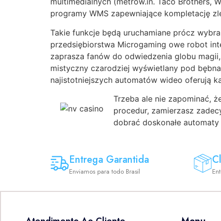
multimedialnych (metrów.in. Taco Brothers, 
programy WMS zapewniające kompletację zl
Takie funkcje będą uruchamiane prócz wybran
przedsiębiorstwa Microgaming owe robot inte
zaprasza fanów do odwiedzenia globu magii, f
mistyczny czarodziej wyświetlany pod bębnac
najistotniejszych automatów wideo oferują 
Trzeba ale nie zapominać, ż
procedur, zamierzasz zadec
dobrać doskonałe automaty 
Entrega Garantida
Cl
Enviamos para todo Brasil
En