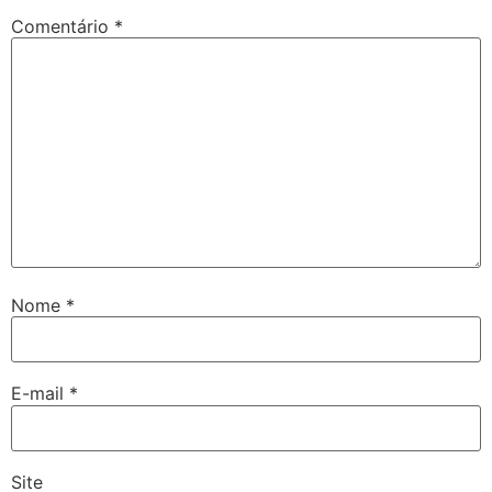
Comentário
*
Nome
*
E-mail
*
Site