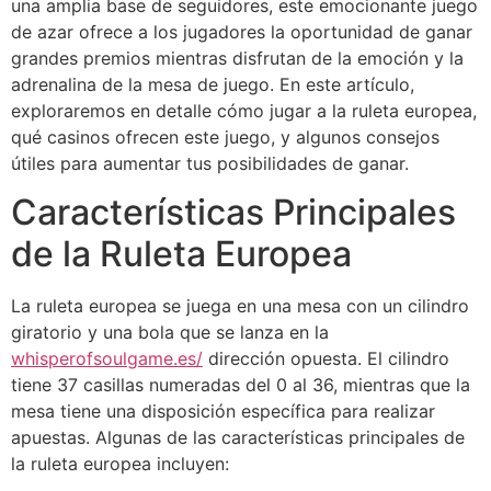
una amplia base de seguidores, este emocionante juego
de azar ofrece a los jugadores la oportunidad de ganar
grandes premios mientras disfrutan de la emoción y la
adrenalina de la mesa de juego. En este artículo,
exploraremos en detalle cómo
jugar a la ruleta europea,
qué casinos ofrecen este juego, y algunos consejos
útiles para aumentar tus posibilidades de ganar.
Características Principales
de la Ruleta Europea
La ruleta europea se juega en una mesa con un cilindro
giratorio y una bola que se lanza en la
whisperofsoulgame.es/
dirección opuesta. El cilindro
tiene 37 casillas numeradas del 0 al 36, mientras que la
mesa tiene una disposición específica para realizar
apuestas. Algunas de las características principales de
la ruleta europea incluyen: