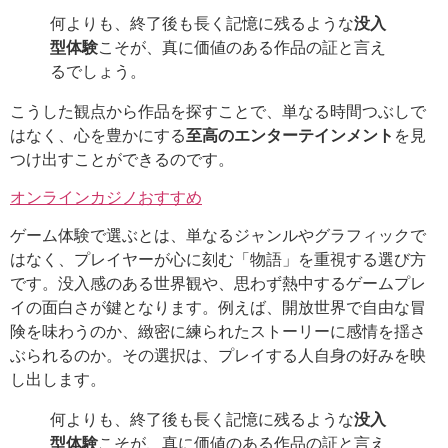
何よりも、終了後も長く記憶に残るような
没入
型体験
こそが、真に価値のある作品の証と言え
るでしょう。
こうした観点から作品を探すことで、単なる時間つぶしで
はなく、心を豊かにする
至高のエンターテインメント
を見
つけ出すことができるのです。
オンラインカジノおすすめ
ゲーム体験で選ぶとは、単なるジャンルやグラフィックで
はなく、プレイヤーが心に刻む「物語」を重視する選び方
です。没入感のある世界観や、思わず熱中するゲームプレ
イの面白さが鍵となります。例えば、開放世界で自由な冒
険を味わうのか、緻密に練られたストーリーに感情を揺さ
ぶられるのか。その選択は、プレイする人自身の好みを映
し出します。
何よりも、終了後も長く記憶に残るような
没入
型体験
こそが、真に価値のある作品の証と言え