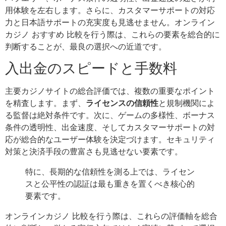
用体験を左右します。さらに、カスタマーサポートの対応
力と日本語サポートの充実度も見逃せません。オンライン
カジノ おすすめ 比較を行う際は、これらの要素を総合的に
判断することが、最良の選択への近道です。
入出金のスピードと手数料
主要カジノサイトの総合評価では、複数の重要なポイント
を精査します。まず、
ライセンスの信頼性
と規制機関によ
る監督は絶対条件です。次に、ゲームの多様性、ボーナス
条件の透明性、出金速度、そしてカスタマーサポートの対
応が総合的なユーザー体験を決定づけます。セキュリティ
対策と決済手段の豊富さも見逃せない要素です。
特に、長期的な信頼性を測る上では、ライセン
スと公平性の認証は最も重きを置くべき核心的
要素です。
オンラインカジノ 比較を行う際は、これらの評価軸を総合