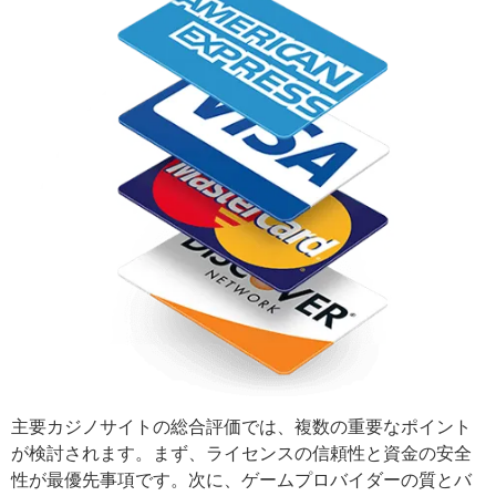
主要カジノサイトの総合評価では、複数の重要なポイント
が検討されます。まず、ライセンスの信頼性と資金の安全
性が最優先事項です。次に、ゲームプロバイダーの質とバ