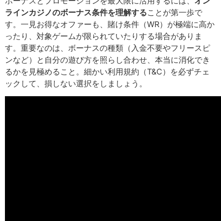
ボーナスとプロモーションを最大限に活用するには、
オン
ラインカジノのボーナス条件を理解する
ことが第一歩で
す。一見お得なオファーも、賭け条件（WR）が極端に高か
ったり、対象ゲームが限られていたりする場合がありま
す。重要なのは、ボーナスの種類（入金不要やフリースピ
ンなど）と自分の遊び方を照らし合わせ、本当に消化でき
るかを見極めること。細かい利用規約（T&C）を必ずチェ
ックして、損しない選択をしましょう。