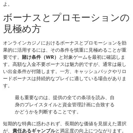
よ。
ボーナスとプロモーションの
見極め方
オンラインカジノにおけるボーナスとプロモーションを効
果的に活用するには、その条件を慎重に見極めることが重
要です。
賭け条件（WR）
と対象ゲームを最初に確認しま
す。高額な入金不要ボーナスは魅力的ですが、通常は厳し
い出金条件が付随します。一方、キャッシュバックやリロ
ードボーナスは持続的なプレイに適している場合がありま
す。
最も重要なのは、提供の全ての条項を読み、自
身のプレイスタイルと資金管理計画に合致する
かどうかを判断することです。
短期的な特典に惑わされず、長期的な価値を見据えた選択
が、
責任あるギャンブル
と満足度の向上につながります。