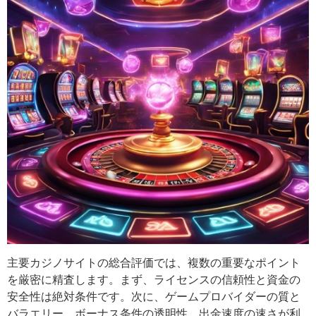
主要カジノサイトの総合評価では、複数の重要なポイント
を厳密に精査します。まず、ライセンスの信頼性と資金の
安全性は絶対条件です。次に、ゲームプロバイダーの質と
バラエリー、ボーナス条件の透明性、出金速度の速さが利