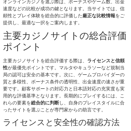
オンラインカジノを選ぶ際は、ボーナスやゲーム数、出金
速度などの比較が成功の鍵となります。当サイトでは、信
頼性とプレイ体験を総合的に評価した
厳正な比較情報
をご
提供し、最適な一択をご案内します。
主要カジノサイトの総合評価
ポイント
主要カジノサイトを総合評価する際は、
ライセンスと信頼
性
が最優先ポイントです。マルタやキュラソーなど規制当
局の認可は安全の基本です。次に、ゲームプロバイダーの
質と多様性、ボーナス条件の透明性、出金速度の速さが重
要です。顧客サポートの対応力と日本語対応の充実度も実
用的な評価基準となります。長期的にプレイするには、こ
れらの要素を
総合的に判断
し、自身のプレイスタイルに合
ったサイトを選ぶことが専門家からの助言です。
ライセンスと安全性の確認方法