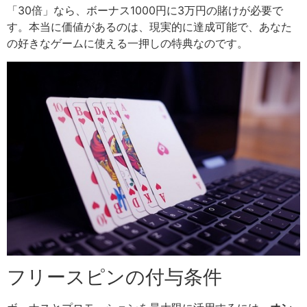
「30倍」なら、ボーナス1000円に3万円の賭けが必要で
す。本当に価値があるのは、現実的に達成可能で、あなた
の好きなゲームに使える一押しの特典なのです。
フリースピンの付与条件